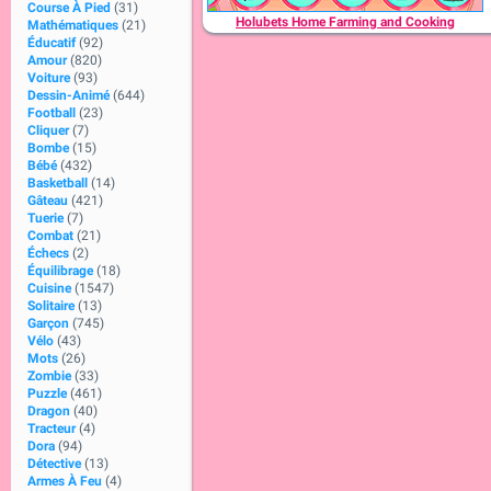
Course À Pied
(31)
Holubets Home Farming and Cooking
Mathématiques
(21)
Éducatif
(92)
Amour
(820)
Voiture
(93)
Dessin-Animé
(644)
Football
(23)
Cliquer
(7)
Bombe
(15)
Bébé
(432)
Basketball
(14)
Gâteau
(421)
Tuerie
(7)
Combat
(21)
Échecs
(2)
Équilibrage
(18)
Cuisine
(1547)
Solitaire
(13)
Garçon
(745)
Vélo
(43)
Mots
(26)
Zombie
(33)
Puzzle
(461)
Dragon
(40)
Tracteur
(4)
Dora
(94)
Détective
(13)
Armes À Feu
(4)