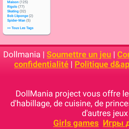
Maison
(125)
Rigolo
(77)
Skating
(32)
Bob L'éponge
(2)
Spider-Man
(5)
>> Tous Les Tags
Dollmania |
Soumettre un jeu
|
Con
confidentialité
|
Politique d&ap
DollMania project vous offre les
d'habillage, de cuisine, de prince
d'autres jeux
Girls games
Игры 