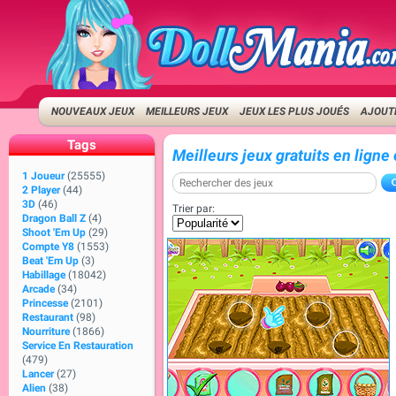
NOUVEAUX JEUX
MEILLEURS JEUX
JEUX LES PLUS JOUÉS
AJOUTE
Tags
Meilleurs jeux gratuits en ligne
1 Joueur
(25555)
2 Player
(44)
3D
(46)
Trier par:
Dragon Ball Z
(4)
Shoot 'Em Up
(29)
Compte Y8
(1553)
Beat 'Em Up
(3)
Habillage
(18042)
Arcade
(34)
Princesse
(2101)
Restaurant
(98)
Nourriture
(1866)
Service En Restauration
(479)
Lancer
(27)
Alien
(38)