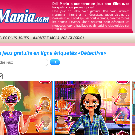
Doll Mania a une tonne de jeux pour filles avec
lesquels vous pouvez jouer!
Nos jeux de filles sont gratuits. Beaucoup utilisent
maintenant html5 et ne nécessitent aucun plugin. De
nouveaux jeux sont ajoutés tout le temps, comme toutes
les heures. Revenez donc souvent pour découvrir les
nouveaux jeux d'habillage et de cuisine disponibles sur
Doll Mania.
 LES PLUS JOUÉS
AJOUTEZ-MOI À VOS FAVORIS !
 jeux gratuits en ligne étiquetés «Détective»