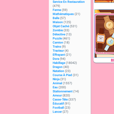
Service En Restauration
(479)
Ferme
(59)
Mathématiques
(21)
Balle
(57)
Maison
(125)
Objet Caché
(531)
Zombie
(33)
Détective
(13)
Puzzle
(461)
Camion
(18)
Trains
(9)
Tracteur
(4)
Effrayant
(21)
Dora
(94)
Bl
Habillage
(18042)
Dragon
(40)
Natation
(23)
Course À Pied
(31)
Ninja
(31)
Animal
(1557)
Eau
(200)
Stationnement
(14)
Amour
(820)
Casse-Tête
(337)
Éducatif
(91)
Football
(23)
Lancer
(27)