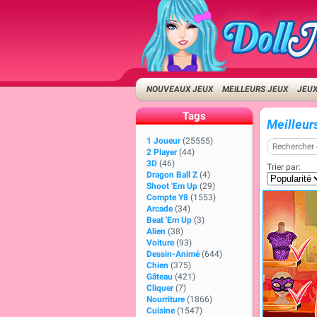
NOUVEAUX JEUX
MEILLEURS JEUX
JEUX
Tags
Meilleurs
1 Joueur
(25555)
2 Player
(44)
3D
(46)
Trier par:
Dragon Ball Z
(4)
Shoot 'Em Up
(29)
Compte Y8
(1553)
Arcade
(34)
Beat 'Em Up
(3)
Alien
(38)
Voiture
(93)
Dessin-Animé
(644)
Chien
(375)
Gâteau
(421)
Cliquer
(7)
Nourriture
(1866)
Cuisine
(1547)