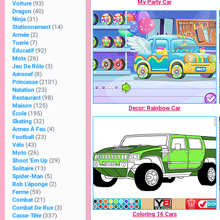
My Party Car
Voiture
(93)
Dragon
(40)
Ninja
(31)
Stationnement
(14)
Armée
(2)
Tuerie
(7)
Éducatif
(92)
Mots
(26)
Jeu De Rôle
(3)
Aéronef
(8)
Princesse
(2101)
Natation
(23)
Restaurant
(98)
Maison
(125)
Decor: Rainbow Car
École
(195)
Skating
(32)
Armes À Feu
(4)
Football
(23)
Vélo
(43)
Moto
(26)
Shoot 'Em Up
(29)
Solitaire
(13)
Spider-Man
(5)
Bob L'éponge
(2)
Ferme
(59)
Combat
(21)
Combat De Rue
(3)
Coloring 16 Cars
Casse-Tête
(337)