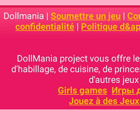
Dollmania |
Soumettre un jeu
|
Con
confidentialité
|
Politique d&ap
DollMania project vous offre les
d'habillage, de cuisine, de prince
d'autres jeux
Girls games
Игры 
Jouez à des Jeux