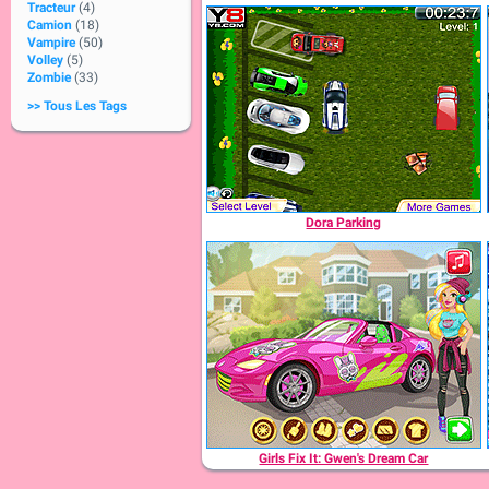
Tracteur
(4)
Camion
(18)
Vampire
(50)
Volley
(5)
Zombie
(33)
>> Tous Les Tags
Dora Parking
Girls Fix It: Gwen's Dream Car