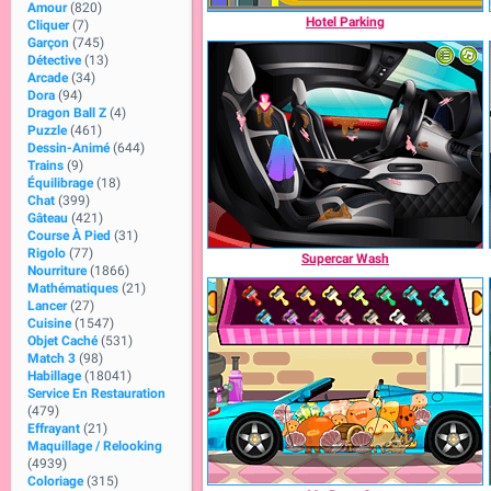
Amour
(820)
Hotel Parking
Cliquer
(7)
Garçon
(745)
Détective
(13)
Arcade
(34)
Dora
(94)
Dragon Ball Z
(4)
Puzzle
(461)
Dessin-Animé
(644)
Trains
(9)
Équilibrage
(18)
Chat
(399)
Gâteau
(421)
Course À Pied
(31)
Rigolo
(77)
Supercar Wash
Nourriture
(1866)
Mathématiques
(21)
Lancer
(27)
Cuisine
(1547)
Objet Caché
(531)
Match 3
(98)
Habillage
(18041)
Service En Restauration
(479)
Effrayant
(21)
Maquillage / Relooking
(4939)
Coloriage
(315)