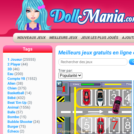
NOUVEAUX JEUX
MEILLEURS JEUX
JEUX LES PLUS JOUÉS
AJOUTE
Tags
Meilleurs jeux gratuits en ligne
1 Joueur
(25555)
2 Player
(44)
3D
(46)
Trier par:
Eau
(200)
Compte Y8
(1552)
Alien
(38)
Chien
(375)
Basketball
(14)
Bébé
(432)
Beat 'Em Up
(3)
Animal
(1556)
Balle
(57)
Bombe
(15)
Bubble Shooter
(24)
Burger
(75)
Échecs
(2)