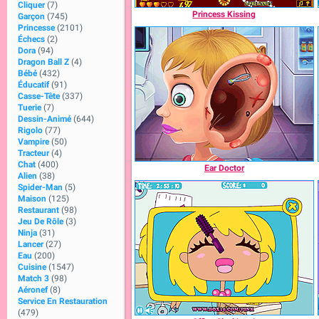
Cliquer
(7)
Princess Kissing
Garçon
(745)
Princesse
(2101)
Échecs
(2)
Dora
(94)
Dragon Ball Z
(4)
Bébé
(432)
Éducatif
(91)
Casse-Tête
(337)
Tuerie
(7)
Dessin-Animé
(644)
Rigolo
(77)
Vampire
(50)
Tracteur
(4)
Chat
(400)
Ear Doctor
Alien
(38)
Spider-Man
(5)
Maison
(125)
Restaurant
(98)
Jeu De Rôle
(3)
Ninja
(31)
Lancer
(27)
Eau
(200)
Cuisine
(1547)
Match 3
(98)
Aéronef
(8)
Service En Restauration
(479)