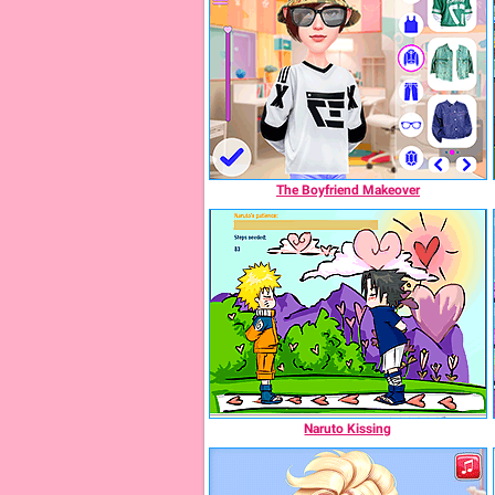
The Boyfriend Makeover
Naruto Kissing