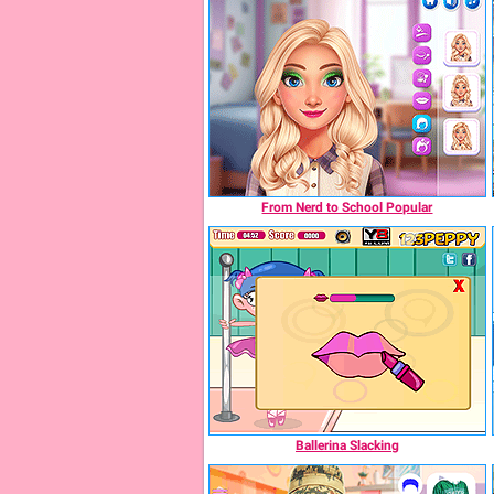
From Nerd to School Popular
Ballerina Slacking