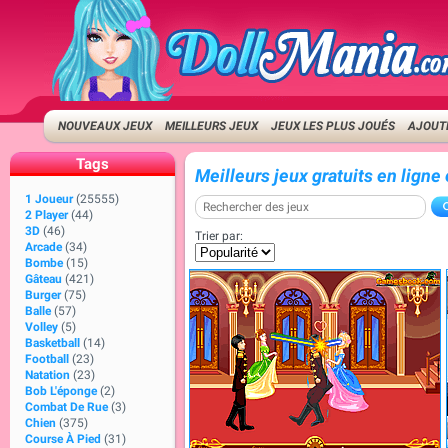
NOUVEAUX JEUX
MEILLEURS JEUX
JEUX LES PLUS JOUÉS
AJOUTE
Tags
Meilleurs jeux gratuits en ligne
1 Joueur
(25555)
2 Player
(44)
3D
(46)
Trier par:
Arcade
(34)
Bombe
(15)
Gâteau
(421)
Burger
(75)
Balle
(57)
Volley
(5)
Basketball
(14)
Football
(23)
Natation
(23)
Bob L'éponge
(2)
Combat De Rue
(3)
Chien
(375)
Course À Pied
(31)