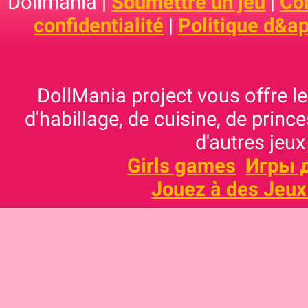
Dollmania |
Soumettre un jeu
|
Con
confidentialité
|
Politique d&ap
DollMania project vous offre les
d'habillage, de cuisine, de prince
d'autres jeux
Girls games
Игры 
Jouez à des Jeux