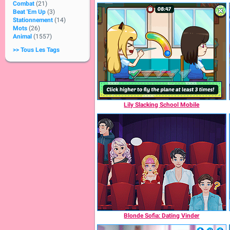
Combat
(21)
Beat 'Em Up
(3)
Stationnement
(14)
Mots
(26)
Animal
(1557)
>> Tous Les Tags
Lily Slacking School Mobile
Blonde Sofia: Dating Vinder