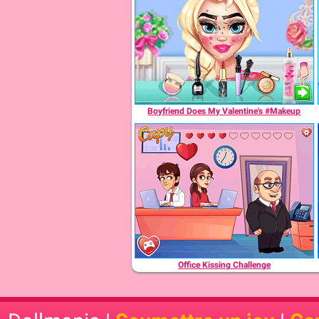
Boyfriend Does My Valentine's #Makeup
Office Kissing Challenge