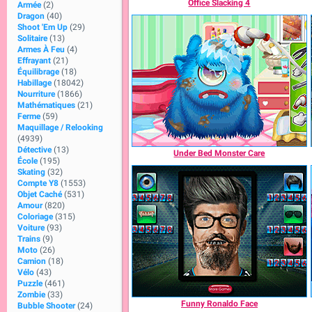
Office Slacking 4
Armée
(2)
Dragon
(40)
Shoot 'Em Up
(29)
Solitaire
(13)
Armes À Feu
(4)
Effrayant
(21)
Équilibrage
(18)
Habillage
(18042)
Nourriture
(1866)
Mathématiques
(21)
Ferme
(59)
Maquillage / Relooking
(4939)
Détective
(13)
Under Bed Monster Care
École
(195)
Skating
(32)
Compte Y8
(1553)
Objet Caché
(531)
Amour
(820)
Coloriage
(315)
Voiture
(93)
Trains
(9)
Moto
(26)
Camion
(18)
Vélo
(43)
Puzzle
(461)
Zombie
(33)
Funny Ronaldo Face
Bubble Shooter
(24)