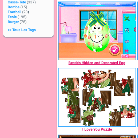
Casse-Tête
(337)
Bombe
(15)
Football
(23)
École
(195)
Burger
(75)
>> Tous Les Tags
Bestie's Hidden and Decorated Egg
I Love You Puzzle