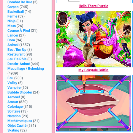
Combat De Rue
(3)
Hello There Puzzle
Garçon
(745)
Basketball
(14)
Ferme
(59)
Ninja
(31)
Mots
(26)
Course À Pied
(31)
Lancer
(27)
Dora
(94)
Animal
(1557)
Beat 'Em Up
(3)
Restaurant
(98)
Jeu De Rôle
(3)
Dessin-Animé
(644)
Maquillage / Relooking
My Fairytale Griffin
(4939)
Eau
(200)
Volley
(5)
Vampire
(50)
Bubble Shooter
(24)
Aéronef
(8)
Amour
(820)
Coloriage
(315)
Solitaire
(13)
Natation
(23)
Mathématiques
(21)
Objet Caché
(531)
Skating
(32)