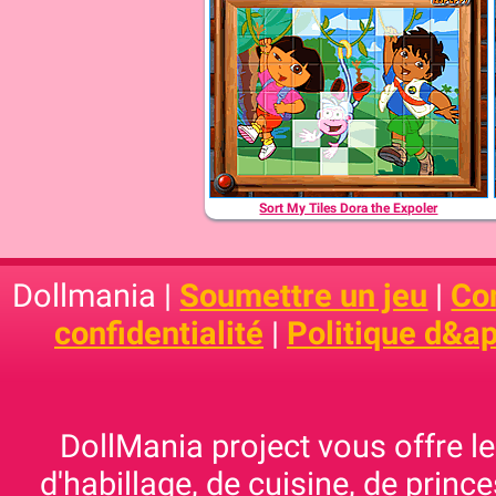
Sort My Tiles Dora the Expoler
Dollmania |
Soumettre un jeu
|
Con
confidentialité
|
Politique d&ap
DollMania project vous offre les
d'habillage, de cuisine, de prince