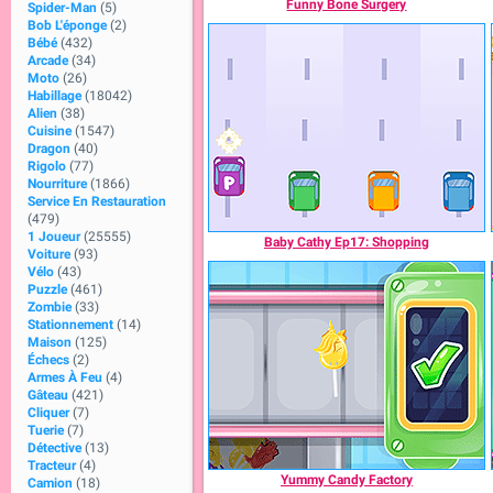
Funny Bone Surgery
Spider-Man
(5)
Bob L'éponge
(2)
Bébé
(432)
Arcade
(34)
Moto
(26)
Habillage
(18042)
Alien
(38)
Cuisine
(1547)
Dragon
(40)
Rigolo
(77)
Nourriture
(1866)
Service En Restauration
(479)
1 Joueur
(25555)
Baby Cathy Ep17: Shopping
Voiture
(93)
Vélo
(43)
Puzzle
(461)
Zombie
(33)
Stationnement
(14)
Maison
(125)
Échecs
(2)
Armes À Feu
(4)
Gâteau
(421)
Cliquer
(7)
Tuerie
(7)
Détective
(13)
Tracteur
(4)
Yummy Candy Factory
Camion
(18)