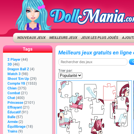
NOUVEAUX JEUX
MEILLEURS JEUX
JEUX LES PLUS JOUÉS
AJOUTE
Tags
Meilleurs jeux gratuits en ligne
2 Player
(44)
3D
(46)
Dragon Ball Z
(4)
Trier par:
Match 3
(98)
Shoot 'Em Up
(29)
Compte Y8
(1553)
Chien
(375)
Combat
(21)
Chat
(400)
Princesse
(2101)
Effrayant
(21)
Éducatif
(91)
Balle
(57)
Armée
(2)
Équilibrage
(18)
Trains
(9)