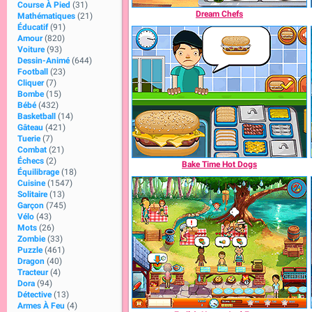
Course À Pied
(31)
Dream Chefs
Mathématiques
(21)
Éducatif
(91)
Amour
(820)
Voiture
(93)
Dessin-Animé
(644)
Football
(23)
Cliquer
(7)
Bombe
(15)
Bébé
(432)
Basketball
(14)
Gâteau
(421)
Tuerie
(7)
Combat
(21)
Échecs
(2)
Bake Time Hot Dogs
Équilibrage
(18)
Cuisine
(1547)
Solitaire
(13)
Garçon
(745)
Vélo
(43)
Mots
(26)
Zombie
(33)
Puzzle
(461)
Dragon
(40)
Tracteur
(4)
Dora
(94)
Détective
(13)
Armes À Feu
(4)