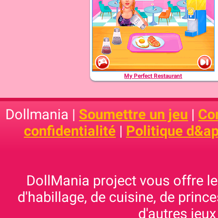
My Perfect Restaurant
Dollmania |
Soumettre un jeu
|
Con
confidentialité
|
Politique d&ap
DollMania project vous offre les
d'habillage, de cuisine, de prince
d'autres jeux