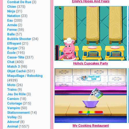
Emily's Hopes And Fears
Combat De Rue
(3)
Chien
(375)
Ninja
(31)
Natation
(23)
Eau
(200)
Armée
(2)
Ferme
(59)
Balle
(57)
Bubble Shooter
(24)
Effrayant
(21)
Burger
(75)
École
(195)
Casse-Tête
(337)
Chat
(400)
Hoho's Cupcakes Party
Match 3
(98)
Objet Caché
(531)
Maquillage / Relooking
(4939)
Moto
(26)
Trains
(9)
Jeu De Rôle
(3)
Camion
(18)
Coloriage
(315)
Vampire
(50)
Stationnement
(14)
Volley
(5)
Aéronef
(8)
My Cooking Restaurant
Animal
(1557)