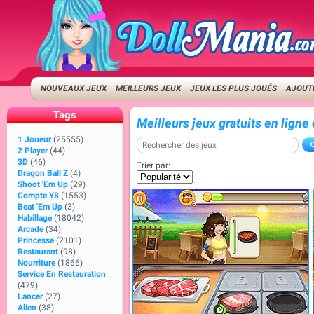
NOUVEAUX JEUX
MEILLEURS JEUX
JEUX LES PLUS JOUÉS
AJOUTE
Tags
Meilleurs jeux gratuits en ligne
1 Joueur
(25555)
2 Player
(44)
3D
(46)
Trier par:
Dragon Ball Z
(4)
Shoot 'Em Up
(29)
Compte Y8
(1553)
Beat 'Em Up
(3)
Habillage
(18042)
Arcade
(34)
Princesse
(2101)
Restaurant
(98)
Nourriture
(1866)
Service En Restauration
(479)
Lancer
(27)
Alien
(38)