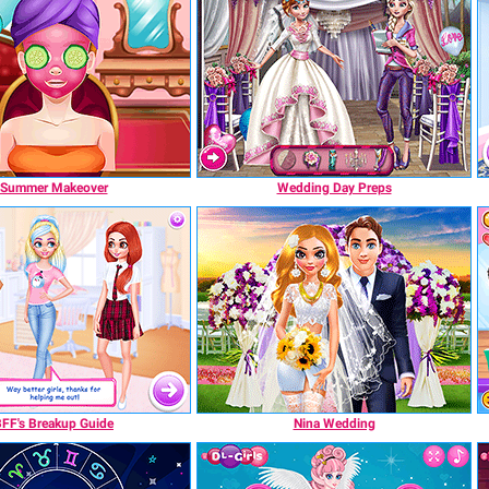
Summer Makeover
Wedding Day Preps
FF's Breakup Guide
Nina Wedding