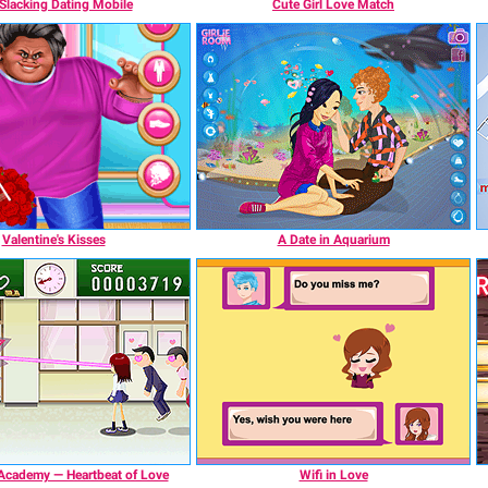
 Slacking Dating Mobile
Cute Girl Love Match
Valentine's Kisses
A Date in Aquarium
cademy — Heartbeat of Love
Wifi in Love