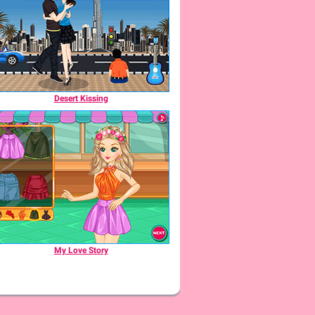
Desert Kissing
My Love Story