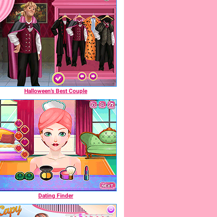
Halloween's Best Couple
Dating Finder