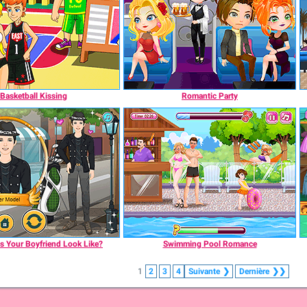
Basketball Kissing
Romantic Party
 Your Boyfriend Look Like?
Swimming Pool Romance
1
2
3
4
Suivante
❯
Dernière
❯❯