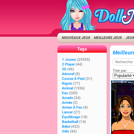
NOUVEAUX JEUX
MEILLEURS JEUX
JEUX
Tags
Meilleur
1 Joueur
(25555)
2 Player
(44)
3D
(46)
Trier par:
Aéronef
(8)
Course À Pied
(31)
Rigolo
(77)
Animal
(1556)
Eau
(200)
Arcade
(34)
Armée
(2)
Armes À Feu
(4)
Lancer
(27)
Équilibrage
(18)
Basketball
(14)
Bébé
(432)
Vélo
(43)