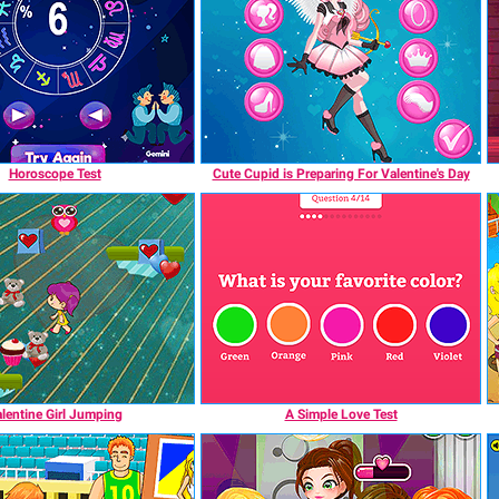
Horoscope Test
Cute Cupid is Preparing For Valentine's Day
lentine Girl Jumping
A Simple Love Test