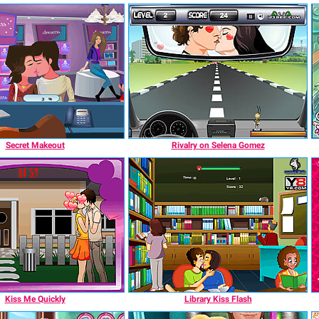
Secret Makeout
Rivalry on Selena Gomez
Kiss Me Quickly
Library Kiss Flash