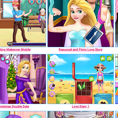
rting Makeover Mobile
Rapunzel and Flynn Love Story
ristmas Double Date
Love Diary 1