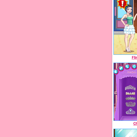
Fli
Ch