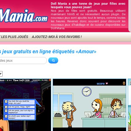
Doll Mania a une tonne de jeux pour filles avec
lesquels vous pouvez jouer!
Nos jeux de filles sont gratuits. Beaucoup utilisent
maintenant html5 et ne nécessitent aucun plugin. De
nouveaux jeux sont ajoutés tout le temps, comme toutes
les heures. Revenez donc souvent pour découvrir les
nouveaux jeux d'habillage et de cuisine disponibles sur
Doll Mania.
 LES PLUS JOUÉS
AJOUTEZ-MOI À VOS FAVORIS !
s jeux gratuits en ligne étiquetés «Amour»