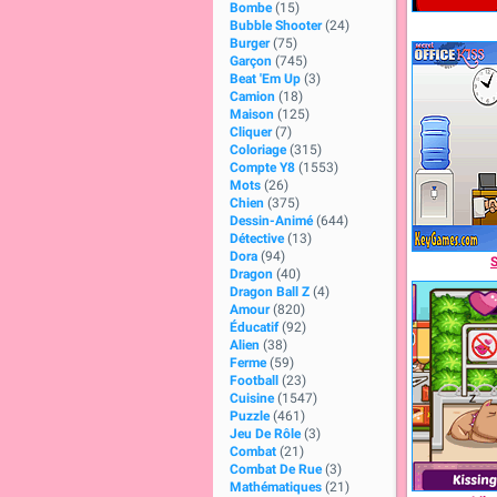
Bombe
(15)
Bubble Shooter
(24)
Burger
(75)
Garçon
(745)
Beat 'Em Up
(3)
Camion
(18)
Maison
(125)
Cliquer
(7)
Coloriage
(315)
Compte Y8
(1553)
Mots
(26)
Chien
(375)
Dessin-Animé
(644)
Détective
(13)
Dora
(94)
S
Dragon
(40)
Dragon Ball Z
(4)
Amour
(820)
Éducatif
(92)
Alien
(38)
Ferme
(59)
Football
(23)
Cuisine
(1547)
Puzzle
(461)
Jeu De Rôle
(3)
Combat
(21)
Combat De Rue
(3)
Mathématiques
(21)