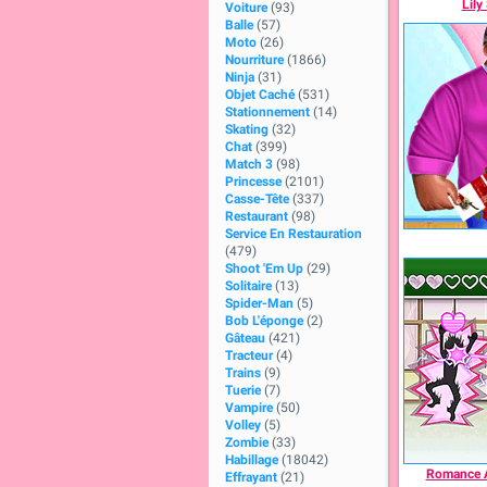
Lily
Voiture
(93)
Balle
(57)
Moto
(26)
Nourriture
(1866)
Ninja
(31)
Objet Caché
(531)
Stationnement
(14)
Skating
(32)
Chat
(399)
Match 3
(98)
Princesse
(2101)
Casse-Tête
(337)
Restaurant
(98)
Service En Restauration
(479)
Shoot 'Em Up
(29)
Solitaire
(13)
Spider-Man
(5)
Bob L'éponge
(2)
Gâteau
(421)
Tracteur
(4)
Trains
(9)
Tuerie
(7)
Vampire
(50)
Volley
(5)
Zombie
(33)
Habillage
(18042)
Romance A
Effrayant
(21)