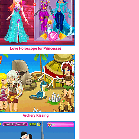
Love Horoscope for Princesses
Archery Kissing