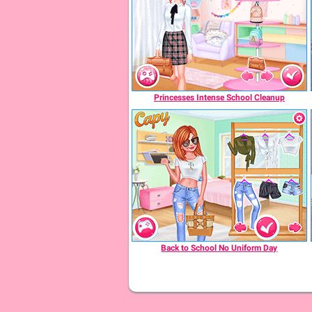
Princesses Intense School Cleanup
Back to School No Uniform Day