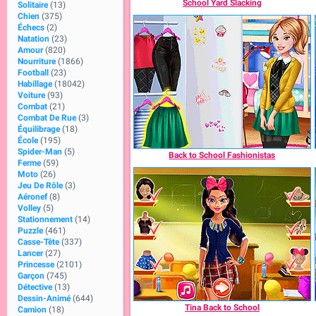
School Yard Slacking
Solitaire
(13)
Chien
(375)
Échecs
(2)
Natation
(23)
Amour
(820)
Nourriture
(1866)
Football
(23)
Habillage
(18042)
Voiture
(93)
Combat
(21)
Combat De Rue
(3)
Équilibrage
(18)
École
(195)
Spider-Man
(5)
Back to School Fashionistas
Ferme
(59)
Moto
(26)
Jeu De Rôle
(3)
Aéronef
(8)
Volley
(5)
Stationnement
(14)
Puzzle
(461)
Casse-Tête
(337)
Lancer
(27)
Princesse
(2101)
Garçon
(745)
Détective
(13)
Dessin-Animé
(644)
Tina Back to School
Camion
(18)