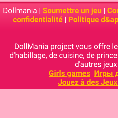
Dollmania |
Soumettre un jeu
|
Con
confidentialité
|
Politique d&ap
DollMania project vous offre les
d'habillage, de cuisine, de prince
d'autres jeux
Girls games
Игры 
Jouez à des Jeux