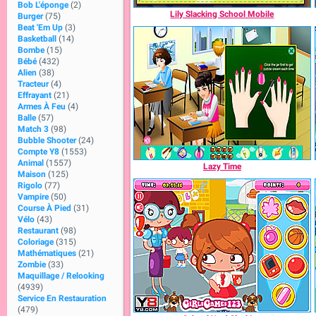
Bob L'éponge
(2)
Lily Slacking School Mobile
Burger
(75)
Beat 'Em Up
(3)
Basketball
(14)
Bombe
(15)
Bébé
(432)
Alien
(38)
Tracteur
(4)
Effrayant
(21)
Armes À Feu
(4)
Balle
(57)
Match 3
(98)
Bubble Shooter
(24)
Compte Y8
(1553)
Animal
(1557)
Lazy Time
Maison
(125)
Rigolo
(77)
Vampire
(50)
Course À Pied
(31)
Vélo
(43)
Restaurant
(98)
Coloriage
(315)
Mathématiques
(21)
Zombie
(33)
Maquillage / Relooking
(4939)
Service En Restauration
(479)