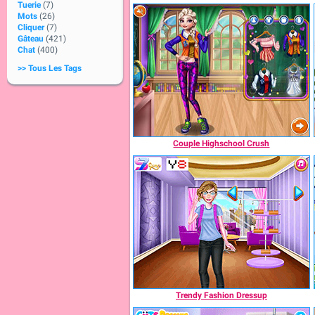
Tuerie
(7)
Mots
(26)
Cliquer
(7)
Gâteau
(421)
Chat
(400)
>> Tous Les Tags
Couple Highschool Crush
Trendy Fashion Dressup