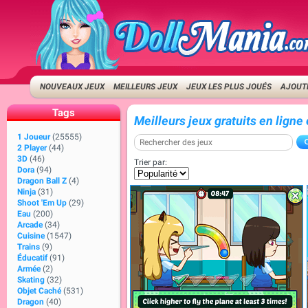
NOUVEAUX JEUX
MEILLEURS JEUX
JEUX LES PLUS JOUÉS
AJOUTE
Tags
Meilleurs jeux gratuits en ligne
1 Joueur
(25555)
2 Player
(44)
3D
(46)
Trier par:
Dora
(94)
Dragon Ball Z
(4)
Ninja
(31)
Shoot 'Em Up
(29)
Eau
(200)
Arcade
(34)
Cuisine
(1547)
Trains
(9)
Éducatif
(91)
Armée
(2)
Skating
(32)
Objet Caché
(531)
Dragon
(40)