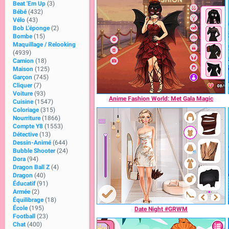
Beat 'Em Up
(3)
Bébé
(432)
Vélo
(43)
Bob L'éponge
(2)
Bombe
(15)
Maquillage / Relooking
(4939)
Camion
(18)
Maison
(125)
Garçon
(745)
Cliquer
(7)
Voiture
(93)
Anime Fashion World: Met Gala Magic
Cuisine
(1547)
Coloriage
(315)
Nourriture
(1866)
Compte Y8
(1553)
Détective
(13)
Dessin-Animé
(644)
Bubble Shooter
(24)
Dora
(94)
Dragon Ball Z
(4)
Dragon
(40)
Éducatif
(91)
Armée
(2)
Équilibrage
(18)
École
(195)
Date Night #GRWM
Football
(23)
Chat
(400)