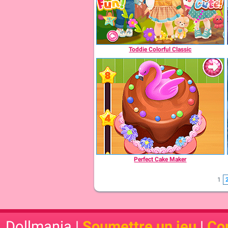
Toddie Colorful Classic
Perfect Cake Maker
1
Dollmania |
Soumettre un jeu
|
Con