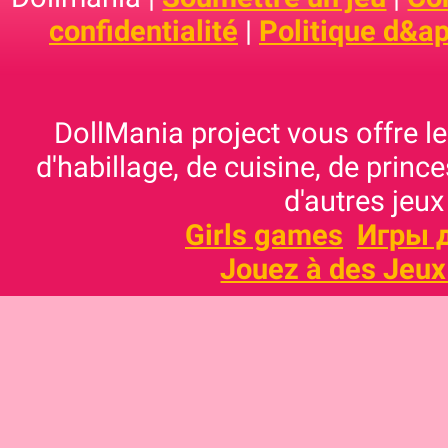
confidentialité
|
Politique d&ap
DollMania project vous offre les
d'habillage, de cuisine, de prince
d'autres jeux
Girls games
Игры 
Jouez à des Jeux