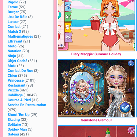
Rigolo
(77)
Ferme
(59)
Burger
(75)
Jeu De Rôle
(3)
Lancer
(27)
Combat
(21)
Match 3
(98)
Mathématiques
(21)
Effrayant
(21)
Moto
(26)
Natation
(23)
Diary Maggie: Summer Holiday
Ninja
(31)
Objet Caché
(531)
Mots
(26)
Combat De Rue
(3)
Chien
(375)
Princesse
(2101)
Restaurant
(98)
Puzzle
(461)
Habillage
(18042)
Course À Pied
(31)
Service En Restauration
(479)
Shoot 'Em Up
(29)
Skating
(32)
Gemstone Glamour
Solitaire
(13)
Spider-Man
(5)
Gâteau
(421)