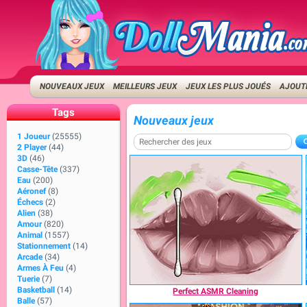
NOUVEAUX JEUX
MEILLEURS JEUX
JEUX LES PLUS JOUÉS
AJOUTE
Tags
Nouveaux jeux
1 Joueur
(25555)
2 Player
(44)
3D
(46)
Casse-Tête
(337)
Eau
(200)
Aéronef
(8)
Échecs
(2)
Alien
(38)
Amour
(820)
Animal
(1557)
Stationnement
(14)
Arcade
(34)
Armes À Feu
(4)
Tuerie
(7)
Basketball
(14)
Perfect ASMR Cleaning
Balle
(57)