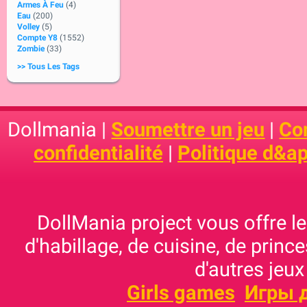
Armes À Feu
(4)
Eau
(200)
Volley
(5)
Compte Y8
(1552)
Zombie
(33)
>> Tous Les Tags
Dollmania |
Soumettre un jeu
|
Con
confidentialité
|
Politique d&ap
DollMania project vous offre les
d'habillage, de cuisine, de prince
d'autres jeux
Girls games
Игры 