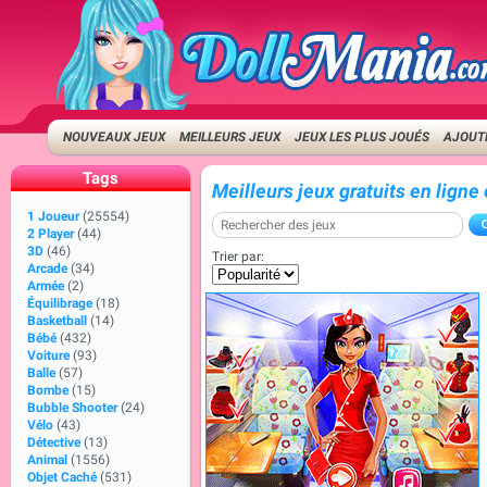
NOUVEAUX JEUX
MEILLEURS JEUX
JEUX LES PLUS JOUÉS
AJOUTE
Tags
Meilleurs jeux gratuits en lign
1 Joueur
(25554)
2 Player
(44)
3D
(46)
Trier par:
Arcade
(34)
Armée
(2)
Équilibrage
(18)
Basketball
(14)
Bébé
(432)
Voiture
(93)
Balle
(57)
Bombe
(15)
Bubble Shooter
(24)
Vélo
(43)
Détective
(13)
Animal
(1556)
Objet Caché
(531)