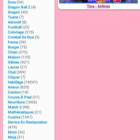
Dora
(94)
Tina - Airlines
Dragon Ball Z
(4)
Dragon
(40)
Tuerie
(7)
Aéronef
(8)
Football
(23)
Coloriage
(315)
Combat De Rue
(3)
Ferme
(59)
Burger
(75)
Chien
(375)
Maison
(125)
Gâteau
(421)
Lancer
(27)
Chat
(399)
Cliquer
(7)
Habillage
(18041)
Amour
(820)
Camion
(18)
Course À Pied
(31)
Nourriture
(1866)
Match 3
(98)
Mathématiques
(21)
Cuisine
(1547)
Service En Restauration
(479)
Moto
(26)
Ninja
(31)