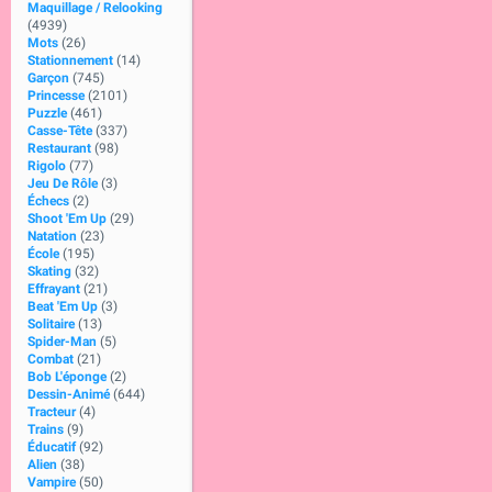
Maquillage / Relooking
(4939)
Mots
(26)
Stationnement
(14)
Garçon
(745)
Princesse
(2101)
Puzzle
(461)
Casse-Tête
(337)
Restaurant
(98)
Rigolo
(77)
Jeu De Rôle
(3)
Échecs
(2)
Shoot 'Em Up
(29)
Natation
(23)
École
(195)
Skating
(32)
Effrayant
(21)
Beat 'Em Up
(3)
Solitaire
(13)
Spider-Man
(5)
Combat
(21)
Bob L'éponge
(2)
Dessin-Animé
(644)
Tracteur
(4)
Trains
(9)
Éducatif
(92)
Alien
(38)
Vampire
(50)