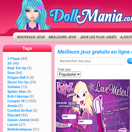
NOUVEAUX JEUX
MEILLEURS JEUX
JEUX LES PLUS JOUÉS
AJOUTE
Tags
Meilleurs jeux gratuits en lign
2 Player
(44)
3D
(46)
Beat 'Em Up
(3)
Trier par:
Dora
(94)
Dragon Ball Z
(4)
Shoot 'Em Up
(29)
Solitaire
(13)
Spider-Man
(5)
Bob L'éponge
(2)
Compte Y8
(1553)
Armée
(2)
Combat De Rue
(3)
Éducatif
(92)
Dessin-Animé
(644)
Lancer
(27)
Mathématiques
(21)