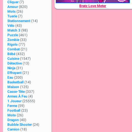
Cliquer
(7)
Bratz Love Meter
Amour
(820)
Mots
(26)
Tuerie
(7)
Stationnement
(14)
Vélo
(43)
Match 3
(98)
Puzzle
(461)
Zombie
(33)
Rigolo
(77)
Combat
(21)
Bébé
(432)
Cuisine
(1547)
Détective
(13)
Ninja
(31)
Effrayant
(21)
Eau
(200)
Basketball
(14)
Maison
(125)
Casse-Tête
(337)
Armes À Feu
(4)
1 Joueur
(25555)
Ferme
(59)
Football
(23)
Moto
(26)
Dragon
(40)
Bubble Shooter
(24)
Camion
(18)