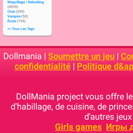
Maquillage / Relooking
(4939)
Chat
(399)
Vampire
(50)
École
(195)
>> Tous Les Tags
Dollmania |
Soumettre un jeu
|
Con
confidentialité
|
Politique d&ap
DollMania project vous offre les
d'habillage, de cuisine, de prince
d'autres jeux
Girls games
Игры 