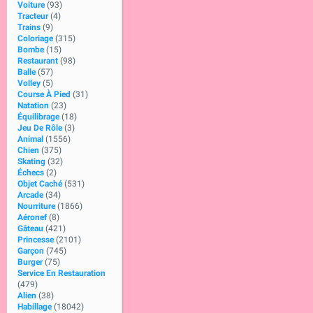
Voiture
(93)
Tracteur
(4)
Trains
(9)
Coloriage
(315)
Bombe
(15)
Restaurant
(98)
Balle
(57)
Volley
(5)
Course À Pied
(31)
Natation
(23)
Équilibrage
(18)
Jeu De Rôle
(3)
Animal
(1556)
Chien
(375)
Skating
(32)
Échecs
(2)
Objet Caché
(531)
Arcade
(34)
Nourriture
(1866)
Aéronef
(8)
Gâteau
(421)
Princesse
(2101)
Garçon
(745)
Burger
(75)
Service En Restauration
(479)
Alien
(38)
Habillage
(18042)