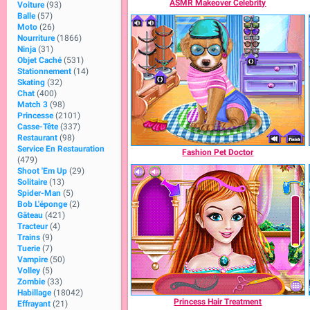
ASMR Makeover Celebrity
Voiture
(93)
Balle
(57)
Moto
(26)
Nourriture
(1866)
Ninja
(31)
Objet Caché
(531)
Stationnement
(14)
Skating
(32)
Chat
(400)
Match 3
(98)
Princesse
(2101)
Casse-Tête
(337)
Restaurant
(98)
Service En Restauration
Fashion Pet Doctor
(479)
Shoot 'Em Up
(29)
Solitaire
(13)
Spider-Man
(5)
Bob L'éponge
(2)
Gâteau
(421)
Tracteur
(4)
Trains
(9)
Tuerie
(7)
Vampire
(50)
Volley
(5)
Zombie
(33)
Habillage
(18042)
Princess Hair Treatment
Effrayant
(21)