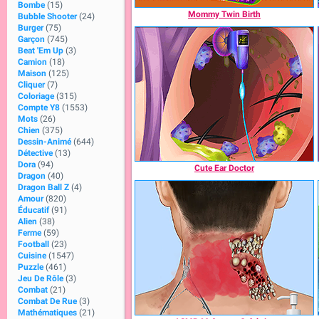
Bombe
(15)
Mommy Twin Birth
Bubble Shooter
(24)
Burger
(75)
Garçon
(745)
Beat 'Em Up
(3)
Camion
(18)
Maison
(125)
Cliquer
(7)
Coloriage
(315)
Compte Y8
(1553)
Mots
(26)
Chien
(375)
Dessin-Animé
(644)
Détective
(13)
Dora
(94)
Cute Ear Doctor
Dragon
(40)
Dragon Ball Z
(4)
Amour
(820)
Éducatif
(91)
Alien
(38)
Ferme
(59)
Football
(23)
Cuisine
(1547)
Puzzle
(461)
Jeu De Rôle
(3)
Combat
(21)
Combat De Rue
(3)
Mathématiques
(21)