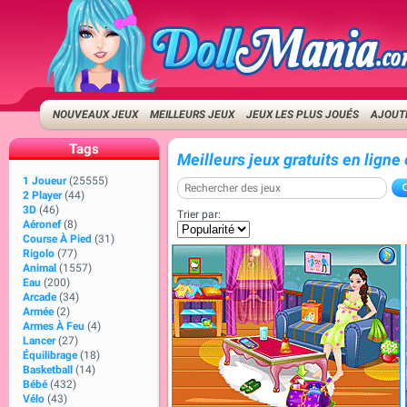
NOUVEAUX JEUX
MEILLEURS JEUX
JEUX LES PLUS JOUÉS
AJOUTE
Tags
Meilleurs jeux gratuits en ligne
1 Joueur
(25555)
2 Player
(44)
3D
(46)
Trier par:
Aéronef
(8)
Course À Pied
(31)
Rigolo
(77)
Animal
(1557)
Eau
(200)
Arcade
(34)
Armée
(2)
Armes À Feu
(4)
Lancer
(27)
Équilibrage
(18)
Basketball
(14)
Bébé
(432)
Vélo
(43)