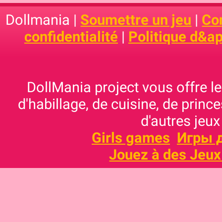
Dollmania |
Soumettre un jeu
|
Con
confidentialité
|
Politique d&ap
DollMania project vous offre les
d'habillage, de cuisine, de prince
d'autres jeux
Girls games
Игры 
Jouez à des Jeux