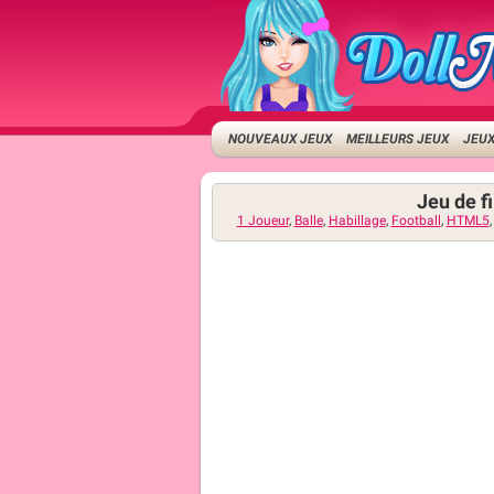
NOUVEAUX JEUX
MEILLEURS JEUX
JEUX
Jeu de f
1 Joueur
,
Balle
,
Habillage
,
Football
,
HTML5