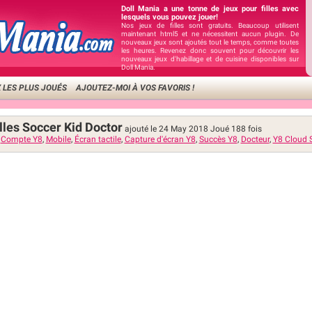
Doll Mania a une tonne de jeux pour filles avec
lesquels vous pouvez jouer!
Nos jeux de filles sont gratuits. Beaucoup utilisent
maintenant html5 et ne nécessitent aucun plugin. De
nouveaux jeux sont ajoutés tout le temps, comme toutes
les heures. Revenez donc souvent pour découvrir les
nouveaux jeux d'habillage et de cuisine disponibles sur
Doll Mania.
 LES PLUS JOUÉS
AJOUTEZ-MOI À VOS FAVORIS !
illes Soccer Kid Doctor
ajouté le 24 May 2018
Joué
188
fois
,
Compte Y8
,
Mobile
,
Écran tactile
,
Capture d'écran Y8
,
Succès Y8
,
Docteur
,
Y8 Cloud 