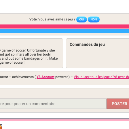
Vote:
Vous avez aimé ce jeu ?
OUI
NON
Commandes du jeu
ly game of soccer. Unfortunately she
and got splinters all over her body.
rs and put some bandages on it. Make
t game of soccer!
Doctor –
achievements (
Y8 Account
powered)
–
Visualisez tous les jeux d'Y8 avec 