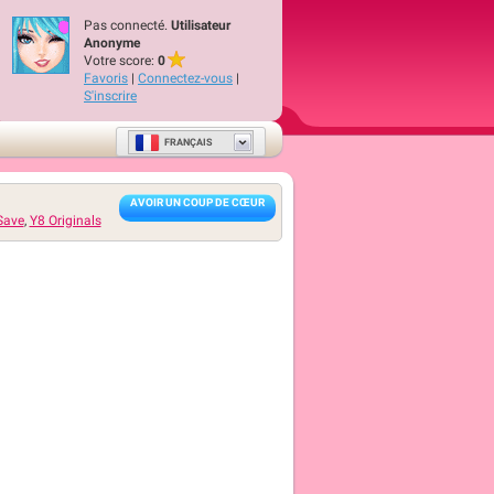
Pas connecté.
Utilisateur
Anonyme
Votre score:
0
Favoris
|
Connectez-vous
|
S'inscrire
FRANÇAIS
AVOIR UN COUP DE CŒUR
Save
,
Y8 Originals