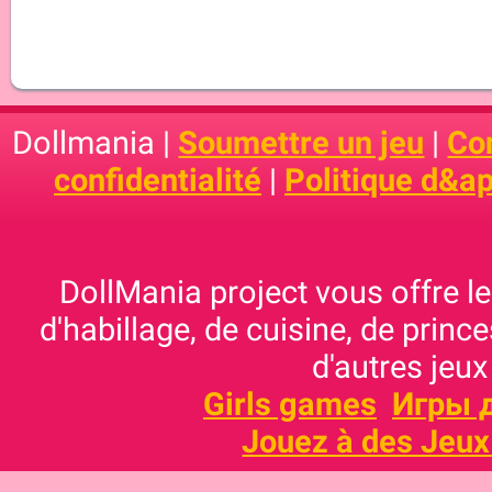
Dollmania |
Soumettre un jeu
|
Con
confidentialité
|
Politique d&ap
DollMania project vous offre les
d'habillage, de cuisine, de prince
d'autres jeux
Girls games
Игры 
Jouez à des Jeux