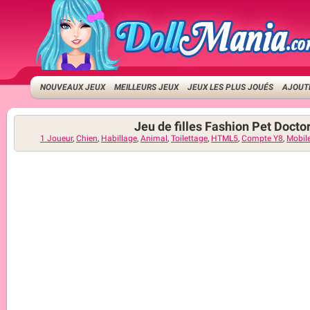
NOUVEAUX JEUX
MEILLEURS JEUX
JEUX LES PLUS JOUÉS
AJOUTE
Jeu de filles Fashion Pet Docto
1 Joueur
,
Chien
,
Habillage
,
Animal
,
Toilettage
,
HTML5
,
Compte Y8
,
Mobil