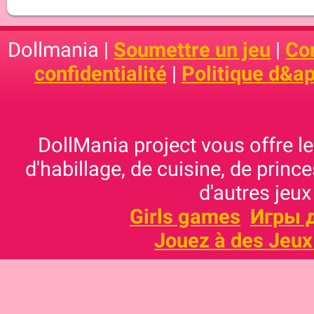
Dollmania |
Soumettre un jeu
|
Con
confidentialité
|
Politique d&ap
DollMania project vous offre les
d'habillage, de cuisine, de prince
d'autres jeux
Girls games
Игры 
Jouez à des Jeux