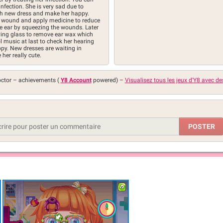
nfection. She is very sad due to
with new dress and make her happy.
the wound and apply medicine to reduce
e ear by squeezing the wounds. Later
ying glass to remove ear wax which
l music at last to check her hearing
ppy. New dresses are waiting in
her really cute.
octor –
achievements (
Y8 Account
powered)
–
Visualisez tous les jeux d'Y8 avec d