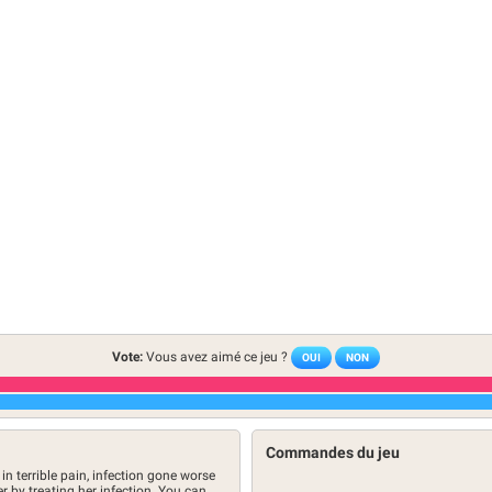
Vote:
Vous avez aimé ce jeu ?
OUI
NON
Commandes du jeu
is in terrible pain, infection gone worse
 by treating her infection. You can