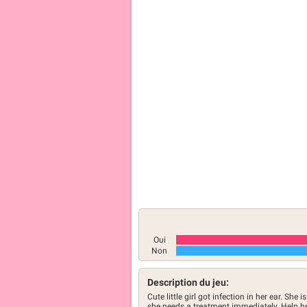
Oui
Non
Description du jeu:
Cute little girl got infection in her ear. She 
she needs a treatment immediately. Help her