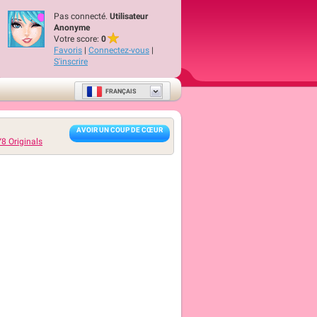
Pas connecté.
Utilisateur
Anonyme
Votre score:
0
Favoris
|
Connectez-vous
|
S'inscrire
FRANÇAIS
AVOIR UN COUP DE CŒUR
Y8 Originals