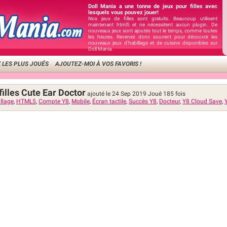
Doll Mania a une tonne de jeux pour filles avec
lesquels vous pouvez jouer!
Nos jeux de filles sont gratuits. Beaucoup utilisent
maintenant html5 et ne nécessitent aucun plugin. De
nouveaux jeux sont ajoutés tout le temps, comme toutes
les heures. Revenez donc souvent pour découvrir les
nouveaux jeux d'habillage et de cuisine disponibles sur
Doll Mania.
 LES PLUS JOUÉS
AJOUTEZ-MOI À VOS FAVORIS !
filles Cute Ear Doctor
ajouté le 24 Sep 2019
Joué
185
fois
llage
,
HTML5
,
Compte Y8
,
Mobile
,
Écran tactile
,
Succès Y8
,
Docteur
,
Y8 Cloud Save
,