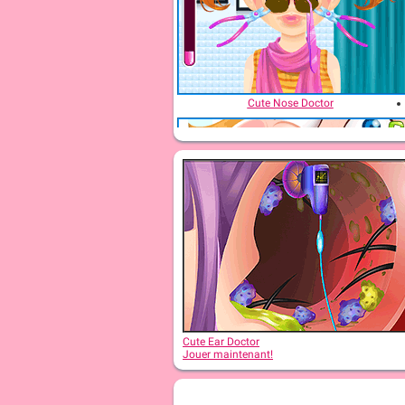
Cute Nose Doctor
Cute Dentist Emergency
Cute Ear Doctor
Jouer maintenant!