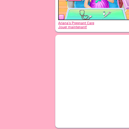
Ariana's Pregnant Care
Jouer maintenant!