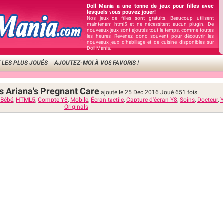
Doll Mania a une tonne de jeux pour filles avec
lesquels vous pouvez jouer!
Nos jeux de filles sont gratuits. Beaucoup utilisent
maintenant html5 et ne nécessitent aucun plugin. De
nouveaux jeux sont ajoutés tout le temps, comme toutes
les heures. Revenez donc souvent pour découvrir les
nouveaux jeux d'habillage et de cuisine disponibles sur
Doll Mania.
 LES PLUS JOUÉS
AJOUTEZ-MOI À VOS FAVORIS !
es Ariana's Pregnant Care
ajouté le 25 Dec 2016
Joué
651
fois
,
Bébé
,
HTML5
,
Compte Y8
,
Mobile
,
Écran tactile
,
Capture d'écran Y8
,
Soins
,
Docteur
,
Y
Originals