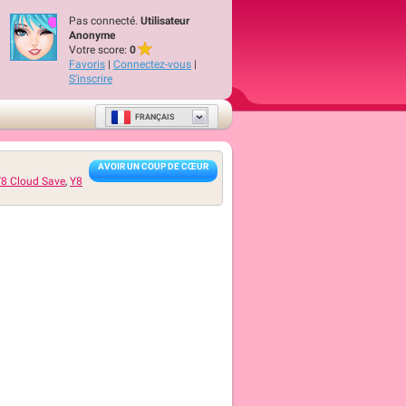
Pas connecté.
Utilisateur
Anonyme
Votre score:
0
Favoris
|
Connectez-vous
|
S'inscrire
FRANÇAIS
AVOIR UN COUP DE CŒUR
8 Cloud Save
,
Y8