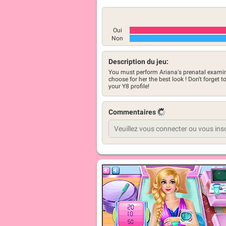
Oui
Non
Description du jeu:
You must perform Ariana's prenatal examina
choose for her the best look ! Don't forget t
your Y8 profile!
Commentaires