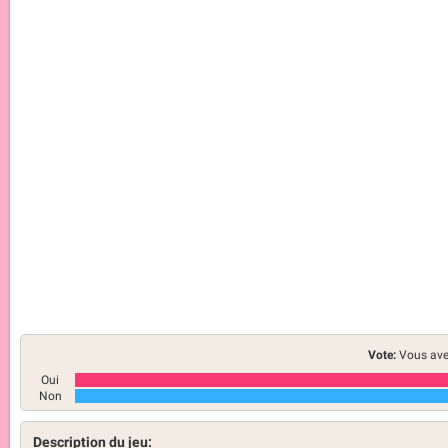
Vote:
Vous ave
Oui
Non
Description du jeu: