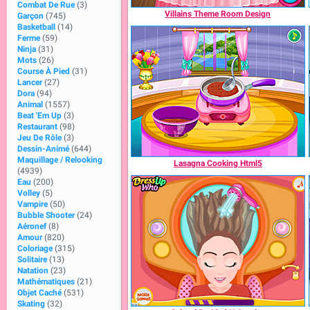
Combat De Rue
(3)
Villains Theme Room Design
Garçon
(745)
Basketball
(14)
Ferme
(59)
Ninja
(31)
Mots
(26)
Course À Pied
(31)
Lancer
(27)
Dora
(94)
Animal
(1557)
Beat 'Em Up
(3)
Restaurant
(98)
Jeu De Rôle
(3)
Dessin-Animé
(644)
Maquillage / Relooking
Lasagna Cooking Html5
(4939)
Eau
(200)
Volley
(5)
Vampire
(50)
Bubble Shooter
(24)
Aéronef
(8)
Amour
(820)
Coloriage
(315)
Solitaire
(13)
Natation
(23)
Mathématiques
(21)
Objet Caché
(531)
Skating
(32)