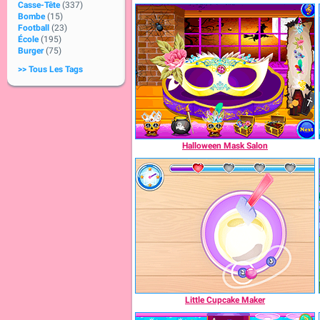
Casse-Tête
(337)
Bombe
(15)
Football
(23)
École
(195)
Burger
(75)
>> Tous Les Tags
Halloween Mask Salon
Little Cupcake Maker