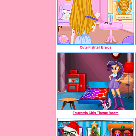
Cute Fishtail Braids
Equestria Girls Theme Room