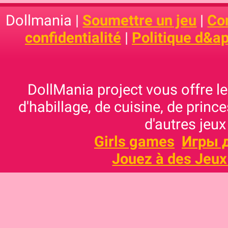
Dollmania |
Soumettre un jeu
|
Con
confidentialité
|
Politique d&ap
DollMania project vous offre les
d'habillage, de cuisine, de prince
d'autres jeux
Girls games
Игры 
Jouez à des Jeux