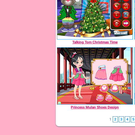
Talking Tom Christmas Time
Princess Mulan Shoes Design
1
2
3
4
5