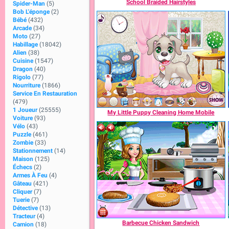
School Braided Hairstyles
Spider-Man
(5)
Bob L'éponge
(2)
Bébé
(432)
Arcade
(34)
Moto
(27)
Habillage
(18042)
Alien
(38)
Cuisine
(1547)
Dragon
(40)
Rigolo
(77)
Nourriture
(1866)
Service En Restauration
(479)
1 Joueur
(25555)
My Little Puppy Cleaning Home Mobile
Voiture
(93)
Vélo
(43)
Puzzle
(461)
Zombie
(33)
Stationnement
(14)
Maison
(125)
Échecs
(2)
Armes À Feu
(4)
Gâteau
(421)
Cliquer
(7)
Tuerie
(7)
Détective
(13)
Tracteur
(4)
Barbecue Chicken Sandwich
Camion
(18)