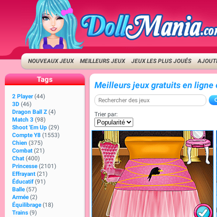
NOUVEAUX JEUX
MEILLEURS JEUX
JEUX LES PLUS JOUÉS
AJOUTE
Tags
Meilleurs jeux gratuits en ligne
2 Player
(44)
3D
(46)
Dragon Ball Z
(4)
Trier par:
Match 3
(98)
Shoot 'Em Up
(29)
Compte Y8
(1553)
Chien
(375)
Combat
(21)
Chat
(400)
Princesse
(2101)
Effrayant
(21)
Éducatif
(91)
Balle
(57)
Armée
(2)
Équilibrage
(18)
Trains
(9)