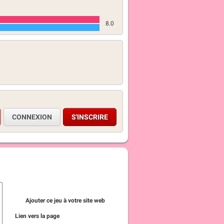
8.0
CONNEXION
S'INSCRIRE
Ajouter ce jeu à votre site web
Lien vers la page