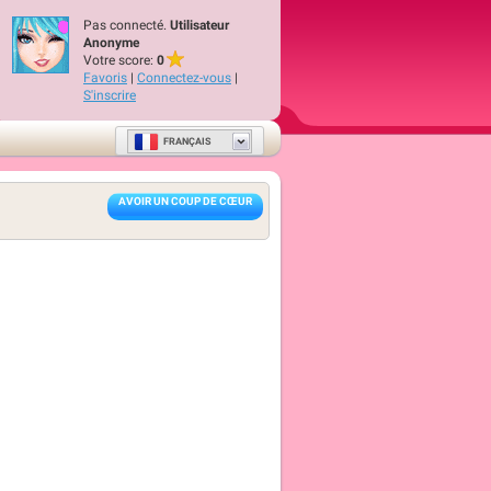
Pas connecté.
Utilisateur
Anonyme
Votre score:
0
Favoris
|
Connectez-vous
|
S'inscrire
FRANÇAIS
AVOIR UN COUP DE CŒUR