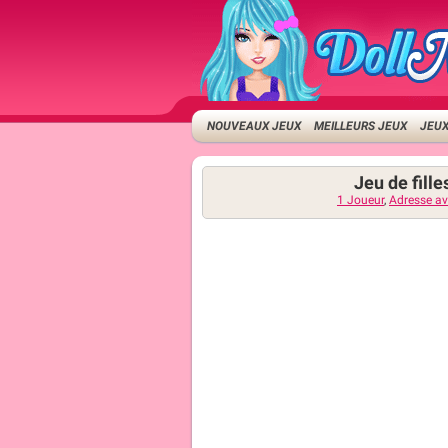
NOUVEAUX JEUX
MEILLEURS JEUX
JEUX
Jeu de fill
1 Joueur
,
Adresse av