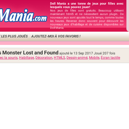
Doll Mania a une tonne de jeux pour filles avec
lesquels vous pouvez jouer!
Nos jeux de filles sont gratuits. Beaucoup utilisent
maintenant html5 et ne nécessitent aucun plugin. De
nouveaux jeux sont ajoutés tout le temps, comme toutes
les heures. Revenez donc souvent pour découvrir les
nouveaux jeux d'habillage et de cuisine disponibles sur
Doll Mania.
 LES PLUS JOUÉS
AJOUTEZ-MOI À VOS FAVORIS !
es Monster Lost and Found
ajouté le 13 Sep 2017
Joué
207
fois
ec la souris
,
Habillage
,
Décoration
,
HTML5
,
Dessin-animé
,
Mobile
,
Écran tactile