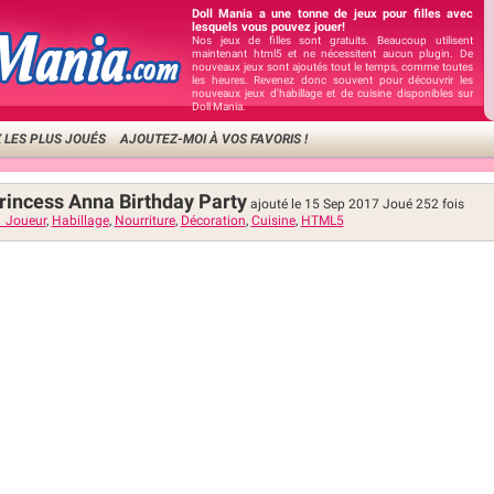
Doll Mania a une tonne de jeux pour filles avec
lesquels vous pouvez jouer!
Nos jeux de filles sont gratuits. Beaucoup utilisent
maintenant html5 et ne nécessitent aucun plugin. De
nouveaux jeux sont ajoutés tout le temps, comme toutes
les heures. Revenez donc souvent pour découvrir les
nouveaux jeux d'habillage et de cuisine disponibles sur
Doll Mania.
 LES PLUS JOUÉS
AJOUTEZ-MOI À VOS FAVORIS !
Princess Anna Birthday Party
ajouté le 15 Sep 2017
Joué
252
fois
1 Joueur
,
Habillage
,
Nourriture
,
Décoration
,
Cuisine
,
HTML5