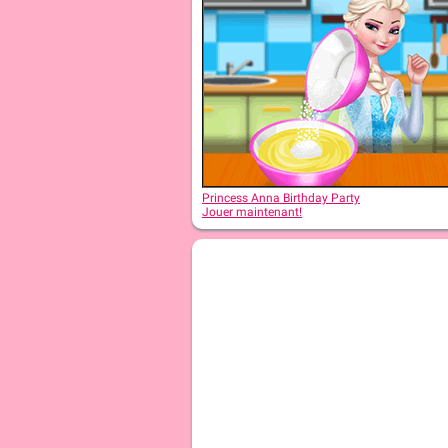
Princess Anna Birthday Party
Jouer maintenant!