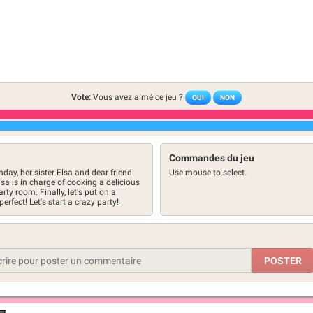
Vote:
Vous avez aimé ce jeu ?
OUI
NON
Commandes du jeu
day, her sister Elsa and dear friend
Use mouse to select.
Elsa is in charge of cooking a delicious
rty room. Finally, let's put on a
perfect! Let's start a crazy party!