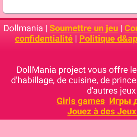
Dollmania |
Soumettre un jeu
|
Con
confidentialité
|
Politique d&ap
DollMania project vous offre les
d'habillage, de cuisine, de prince
d'autres jeux
Girls games
Игры 
Jouez à des Jeux