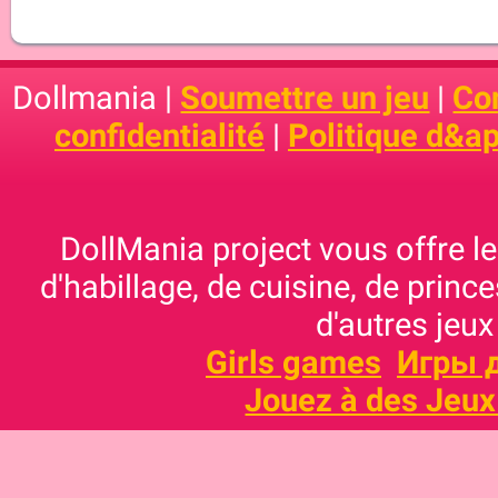
Dollmania |
Soumettre un jeu
|
Con
confidentialité
|
Politique d&ap
DollMania project vous offre les
d'habillage, de cuisine, de prince
d'autres jeux
Girls games
Игры 
Jouez à des Jeux