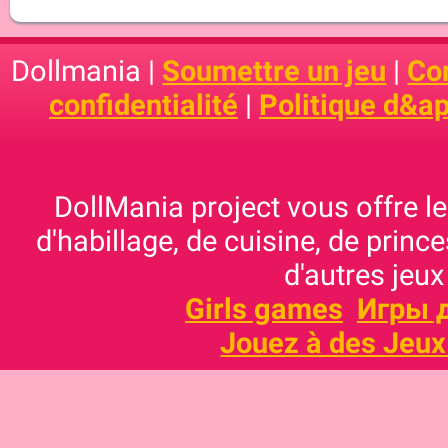
Dollmania |
Soumettre un jeu
|
Con
confidentialité
|
Politique d&ap
DollMania project vous offre les
d'habillage, de cuisine, de prince
d'autres jeux
Girls games
Игры 
Jouez à des Jeux