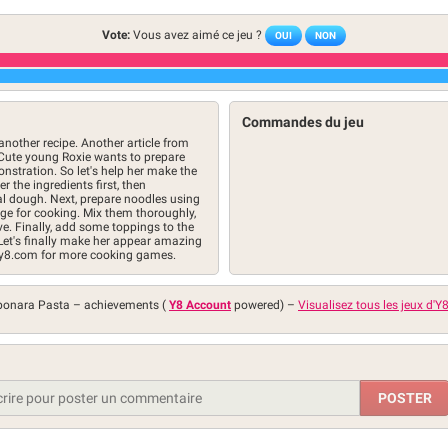
Vote:
Vous avez aimé ce jeu ?
OUI
NON
Commandes du jeu
 another recipe. Another article from
 Cute young Roxie wants to prepare
nstration. So let's help her make the
r the ingredients first, then
al dough. Next, prepare noodles using
ge for cooking. Mix them thoroughly,
e. Finally, add some toppings to the
Let's finally make her appear amazing
it y8.com for more cooking games.
rbonara Pasta –
achievements (
Y8 Account
powered)
–
Visualisez tous les jeux d'Y