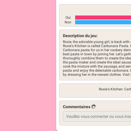
Oui
Non
Description du jeu:
Roxie, the adorable young girl, is back with
Roxie's Kitchen is called Carbonara Pasta.
Carbonara pasta for us in her cookery demo
best pasta in town by joining her. Let's gathe
thoroughly combine them to create the ide
the pasta maker and create the ideal sausa
cook the mixture with the sausage, and serv
pasta and enjoy the delectable carbonara. 
by dressing her in the newest clothes. Vis
Roxie's Kitchen: Ca
Commentaires