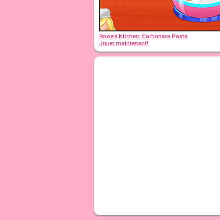
Roxie's Kitchen: Christmas Cake
Roxie's Kitchen: Carbonara Pasta
Jouer maintenant!