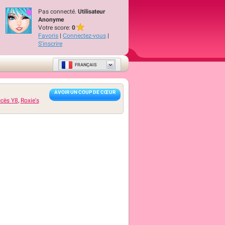
Pas connecté.
Utilisateur
Anonyme
Votre score:
0
Favoris
|
Connectez-vous
|
S'inscrire
FRANÇAIS
AVOIR UN COUP DE CŒUR
cès Y8
,
Roxie's