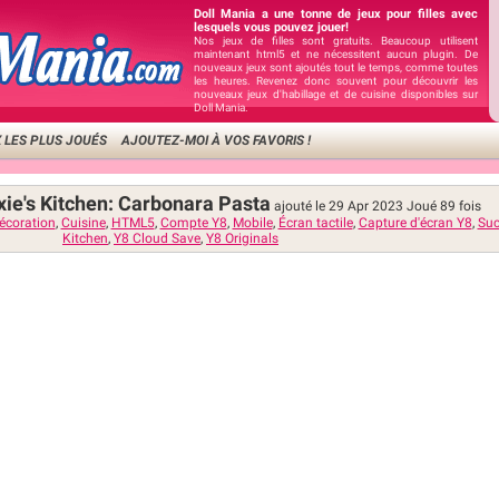
Doll Mania a une tonne de jeux pour filles avec
lesquels vous pouvez jouer!
Nos jeux de filles sont gratuits. Beaucoup utilisent
maintenant html5 et ne nécessitent aucun plugin. De
nouveaux jeux sont ajoutés tout le temps, comme toutes
les heures. Revenez donc souvent pour découvrir les
nouveaux jeux d'habillage et de cuisine disponibles sur
Doll Mania.
 LES PLUS JOUÉS
AJOUTEZ-MOI À VOS FAVORIS !
oxie's Kitchen: Carbonara Pasta
ajouté le 29 Apr 2023
Joué
89
fois
écoration
,
Cuisine
,
HTML5
,
Compte Y8
,
Mobile
,
Écran tactile
,
Capture d'écran Y8
,
Suc
Kitchen
,
Y8 Cloud Save
,
Y8 Originals