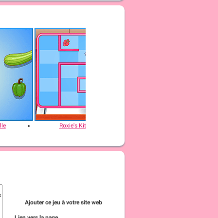
lle
Roxie's Kitchen: Freakshake
Roxie's Kitch
Ajouter ce jeu à votre site web
Lien vers la page