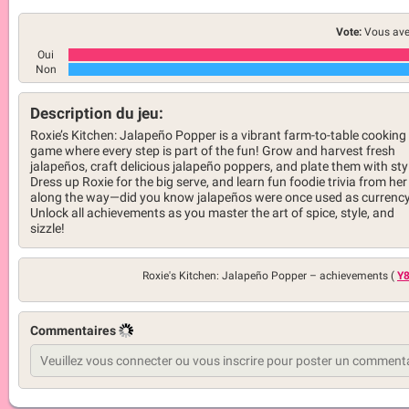
Vote:
Vous ave
Oui
Non
Description du jeu:
Roxie’s Kitchen: Jalapeño Popper is a vibrant farm-to-table cooking
game where every step is part of the fun! Grow and harvest fresh
jalapeños, craft delicious jalapeño poppers, and plate them with sty
Dress up Roxie for the big serve, and learn fun foodie trivia from her
along the way—did you know jalapeños were once used as currenc
Unlock all achievements as you master the art of spice, style, and
sizzle!
Roxie's Kitchen: Jalapeño Popper –
achievements (
Y8
Commentaires