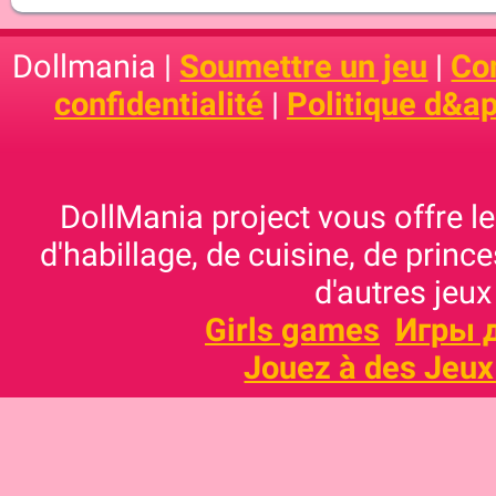
Dollmania |
Soumettre un jeu
|
Con
confidentialité
|
Politique d&ap
DollMania project vous offre les
d'habillage, de cuisine, de prince
d'autres jeux
Girls games
Игры 
Jouez à des Jeux