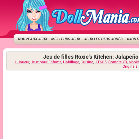
NOUVEAUX JEUX
MEILLEURS JEUX
JEUX LES PLUS JOUÉS
AJOUTE
Jeu de filles Roxie's Kitchen: Jalapeñ
1 Joueur
,
Jeux pour Enfants
,
Habillage
,
Cuisine
,
HTML5
,
Compte Y8
,
Mobil
Originals