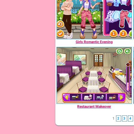
Girls Romantic Evening
Restaurant Makeover
1
2
3
4