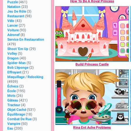
How To Be A Royal Princess
Puzzle
(461)
Natation
(23)
Jeu De Rôle
(3)
Restaurant
(98)
Vélo
(43)
Lancer
(27)
Voiture
(93)
Aéronef
(8)
Service En Restauration
(479)
Shoot 'Em Up
(29)
Volley
(5)
Dragon
(40)
Spider-Man
(5)
Build Princess Castle
Bob L'éponge
(2)
Effrayant
(21)
Maquillage / Relooking
(4939)
Échecs
(2)
École
(195)
Mots
(26)
Gâteau
(421)
Tracteur
(4)
Objet Caché
(531)
Équilibrage
(18)
Combat De Rue
(3)
Vampire
(50)
Rina Ent Ache Problems
Eau
(200)