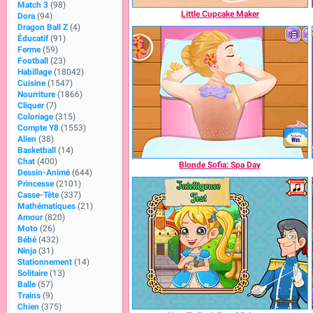
Match 3
(98)
Little Cupcake Maker
Dora
(94)
Dragon Ball Z
(4)
Éducatif
(91)
Ferme
(59)
Football
(23)
Habillage
(18042)
Cuisine
(1547)
Nourriture
(1866)
Cliquer
(7)
Coloriage
(315)
Compte Y8
(1553)
Alien
(38)
Basketball
(14)
Chat
(400)
Blonde Sofia: Spa Day
Dessin-Animé
(644)
Princesse
(2101)
Casse-Tête
(337)
Mathématiques
(21)
Amour
(820)
Moto
(26)
Bébé
(432)
Ninja
(31)
Stationnement
(14)
Solitaire
(13)
Balle
(57)
Trains
(9)
Chien
(375)