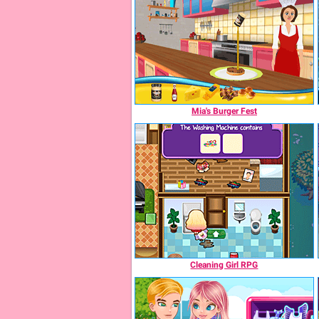
Mia's Burger Fest
Cleaning Girl RPG