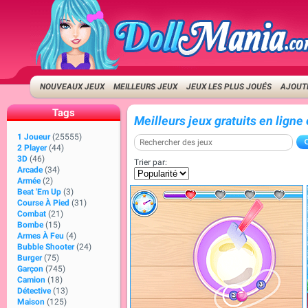
NOUVEAUX JEUX
MEILLEURS JEUX
JEUX LES PLUS JOUÉS
AJOUTE
Tags
Meilleurs jeux gratuits en lign
1 Joueur
(25555)
2 Player
(44)
3D
(46)
Trier par:
Arcade
(34)
Armée
(2)
Beat 'Em Up
(3)
Course À Pied
(31)
Combat
(21)
Bombe
(15)
Armes À Feu
(4)
Bubble Shooter
(24)
Burger
(75)
Garçon
(745)
Camion
(18)
Détective
(13)
Maison
(125)