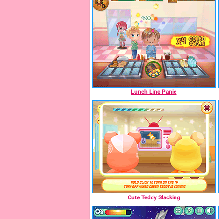
Lunch Line Panic
Cute Teddy Slacking