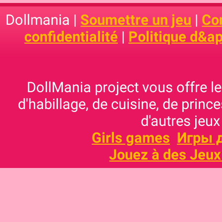
Dollmania |
Soumettre un jeu
|
Con
confidentialité
|
Politique d&ap
DollMania project vous offre les
d'habillage, de cuisine, de prince
d'autres jeux
Girls games
Игры 
Jouez à des Jeux