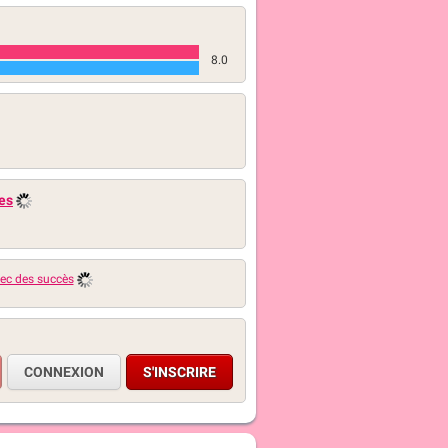
8.0
res
vec des succès
CONNEXION
S'INSCRIRE