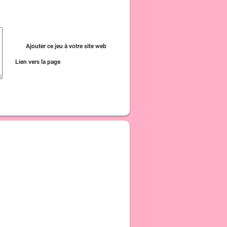
Ajouter ce jeu à votre site web
Lien vers la page