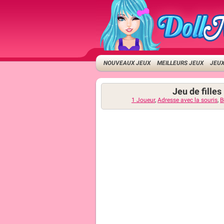
NOUVEAUX JEUX
MEILLEURS JEUX
JEUX
Jeu de fille
1 Joueur
,
Adresse avec la souris
,
B