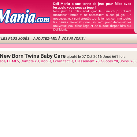
Doll Mania a une tonne de jeux pour filles avec
lesquels vous pouvez jouer!
Nos jeux de filles sont gratuits. Beaucoup utilisent
maintenant html5 et ne nécessitent aucun plugin. De
nouveaux jeux sont ajoutés tout le temps, comme toutes
les heures. Revenez donc souvent pour découvrir les
nouveaux jeux d'habillage et de cuisine disponibles sur
Doll Mania.
 LES PLUS JOUÉS
AJOUTEZ-MOI À VOS FAVORIS !
s New Born Twins Baby Care
ajouté le 07 Oct 2016
Joué
661
fois
ébé
,
HTML5
,
Compte Y8
,
Mobile
,
Écran tactile
,
Classement Y8
,
Succès Y8
,
Soins
,
Y8 O