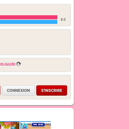
8.0
des succès
CONNEXION
S'INSCRIRE