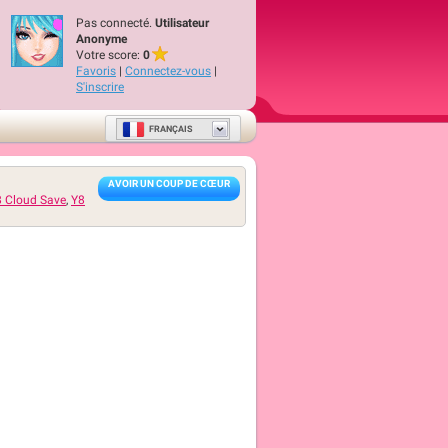
Pas connecté.
Utilisateur
Anonyme
Votre score:
0
Favoris
|
Connectez-vous
|
S'inscrire
FRANÇAIS
AVOIR UN COUP DE CŒUR
 Cloud Save
,
Y8