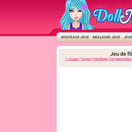
NOUVEAUX JEUX
MEILLEURS JEUX
JEUX
Jeu de fi
1 Joueur
,
Cartes
,
Habillage
,
Correspondan