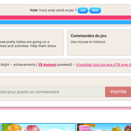
Vote:
Vous avez aimé ce jeu ?
OUI
NON
Commandes du jeu
ree pretty ladies are going on a
Use mouse to interact.
mes and activities. Help them dress
 Night –
achievements (
Y8 Account
powered)
–
Visualisez tous les jeux d'Y8 avec 