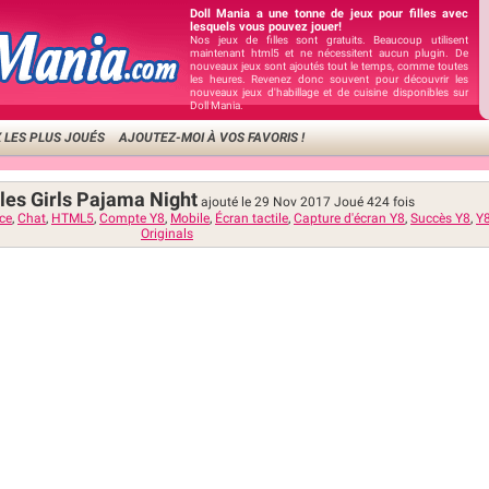
Doll Mania a une tonne de jeux pour filles avec
lesquels vous pouvez jouer!
Nos jeux de filles sont gratuits. Beaucoup utilisent
maintenant html5 et ne nécessitent aucun plugin. De
nouveaux jeux sont ajoutés tout le temps, comme toutes
les heures. Revenez donc souvent pour découvrir les
nouveaux jeux d'habillage et de cuisine disponibles sur
Doll Mania.
 LES PLUS JOUÉS
AJOUTEZ-MOI À VOS FAVORIS !
lles Girls Pajama Night
ajouté le 29 Nov 2017
Joué
424
fois
ce
,
Chat
,
HTML5
,
Compte Y8
,
Mobile
,
Écran tactile
,
Capture d'écran Y8
,
Succès Y8
,
Y8
Originals