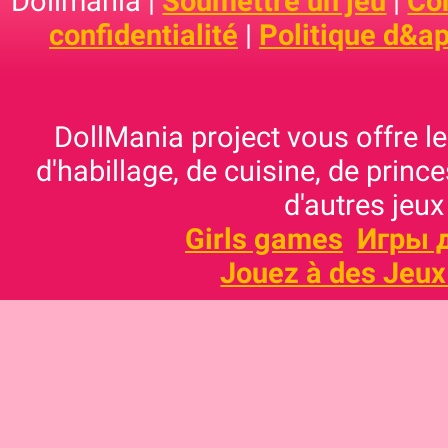
Dollmania |
Soumettre un jeu
|
Con
confidentialité
|
Politique d&ap
DollMania project vous offre les
d'habillage, de cuisine, de prince
d'autres jeux
Girls games
Игры 
Jouez à des Jeux