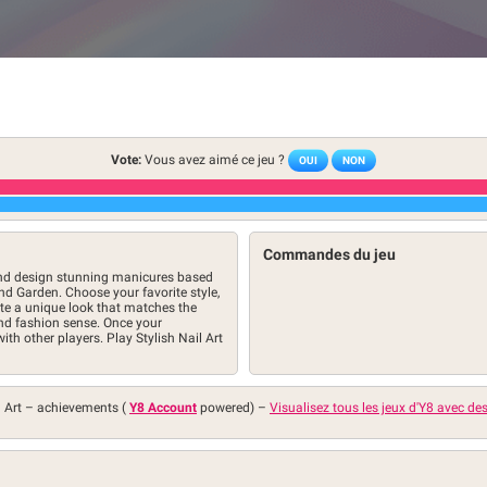
Vote:
Vous avez aimé ce jeu ?
OUI
NON
Commandes du jeu
 and design stunning manicures based
and Garden. Choose your favorite style,
eate a unique look that matches the
and fashion sense. Once your
ith other players. Play Stylish Nail Art
l Art –
achievements (
Y8 Account
powered)
–
Visualisez tous les jeux d'Y8 avec de