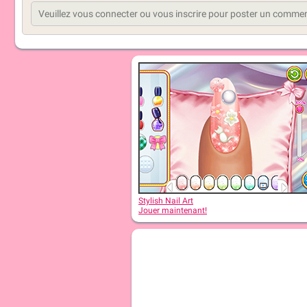
Stylish Nail Art
Jouer maintenant!