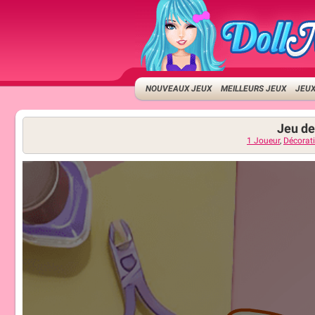
NOUVEAUX JEUX
MEILLEURS JEUX
JEUX
Jeu de 
1 Joueur
,
Décorat