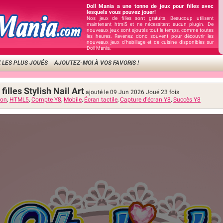
Doll Mania a une tonne de jeux pour filles avec
lesquels vous pouvez jouer!
Nos jeux de filles sont gratuits. Beaucoup utilisent
maintenant html5 et ne nécessitent aucun plugin. De
nouveaux jeux sont ajoutés tout le temps, comme toutes
les heures. Revenez donc souvent pour découvrir les
nouveaux jeux d'habillage et de cuisine disponibles sur
Doll Mania.
 LES PLUS JOUÉS
AJOUTEZ-MOI À VOS FAVORIS !
filles Stylish Nail Art
ajouté le 09 Jun 2026
Joué
23
fois
ion
,
HTML5
,
Compte Y8
,
Mobile
,
Écran tactile
,
Capture d'écran Y8
,
Succès Y8