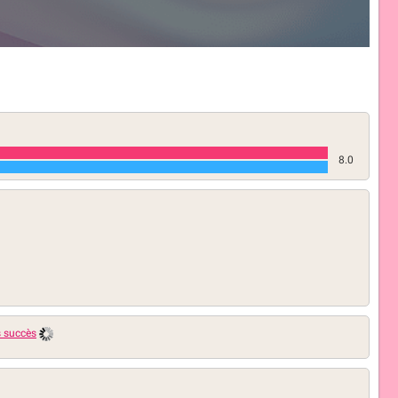
8.0
s succès