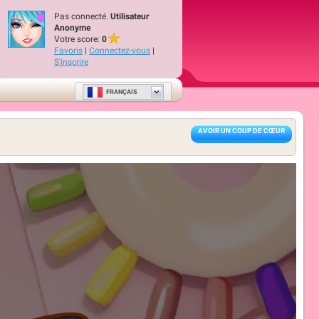
Pas connecté.
Utilisateur
Anonyme
Votre score:
0
Favoris
|
Connectez-vous
|
S'inscrire
FRANÇAIS
AVOIR UN COUP DE CŒUR