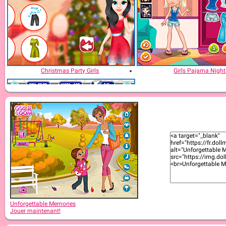
Christmas Party Girls
Girls Pajama Night
Girls Fun Lesson
Unforgettable Memories
Jouer maintenant!