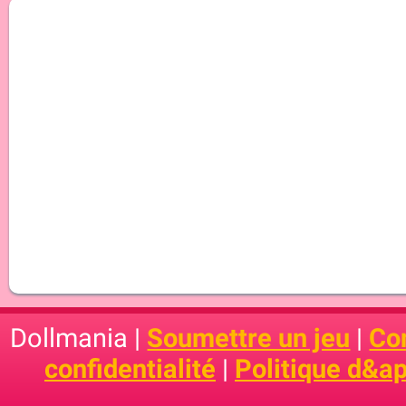
Dollmania |
Soumettre un jeu
|
Con
confidentialité
|
Politique d&ap