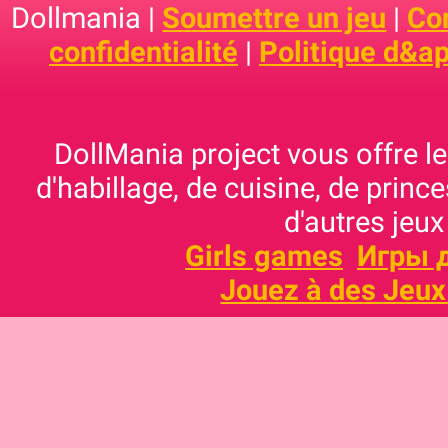
Dollmania |
Soumettre un jeu
|
Con
confidentialité
|
Politique d&ap
DollMania project vous offre les
d'habillage, de cuisine, de prince
d'autres jeux
Girls games
Игры 
Jouez à des Jeux