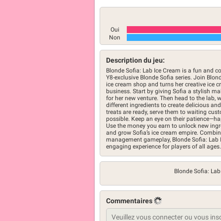
Oui
Non
Description du jeu:
Blonde Sofia: Lab Ice Cream is a fun and
Y8-exclusive Blonde Sofia series. Join Blon
ice cream shop and turns her creative ice c
business. Start by giving Sofia a stylish m
for her new venture. Then head to the lab,
different ingredients to create delicious an
treats are ready, serve them to waiting cus
possible. Keep an eye on their patience—h
Use the money you earn to unlock new ingre
and grow Sofia’s ice cream empire. Combinin
management gameplay, Blonde Sofia: Lab I
engaging experience for players of all ages.
Blonde Sofia: La
Commentaires