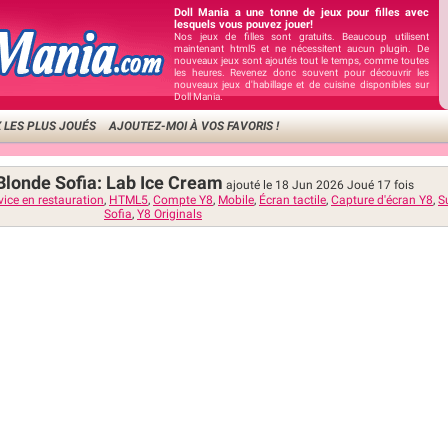
Doll Mania a une tonne de jeux pour filles avec
lesquels vous pouvez jouer!
Nos jeux de filles sont gratuits. Beaucoup utilisent
maintenant html5 et ne nécessitent aucun plugin. De
nouveaux jeux sont ajoutés tout le temps, comme toutes
les heures. Revenez donc souvent pour découvrir les
nouveaux jeux d'habillage et de cuisine disponibles sur
Doll Mania.
 LES PLUS JOUÉS
AJOUTEZ-MOI À VOS FAVORIS !
 Blonde Sofia: Lab Ice Cream
ajouté le 18 Jun 2026
Joué
17
fois
vice en restauration
,
HTML5
,
Compte Y8
,
Mobile
,
Écran tactile
,
Capture d'écran Y8
,
S
Sofia
,
Y8 Originals