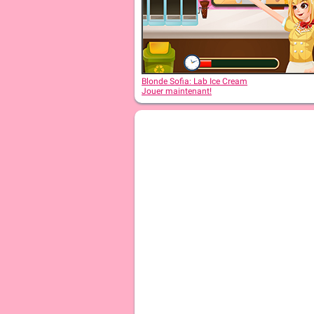
Blonde Sofia: In Black
Blonde Sofia: Lab Ice Cream
Jouer maintenant!