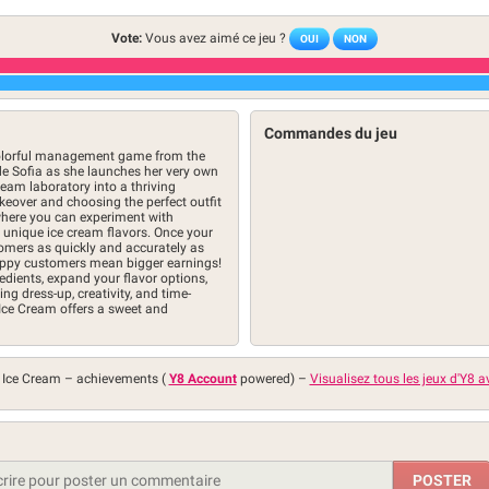
Vote:
Vous avez aimé ce jeu ?
OUI
NON
Commandes du jeu
 colorful management game from the
de Sofia as she launches her very own
ream laboratory into a thriving
akeover and choosing the perfect outfit
 where you can experiment with
d unique ice cream flavors. Once your
tomers as quickly and accurately as
appy customers mean bigger earnings!
dients, expand your flavor options,
g dress-up, creativity, and time-
ce Cream offers a sweet and
b Ice Cream –
achievements (
Y8 Account
powered)
–
Visualisez tous les jeux d'Y8 