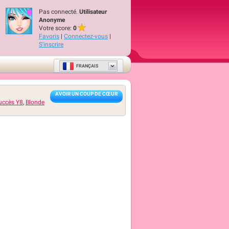
Pas connecté.
Utilisateur
Anonyme
Votre score:
0
Favoris
|
Connectez-vous
|
S'inscrire
FRANÇAIS
AVOIR UN COUP DE CŒUR
uccès Y8
,
Blonde