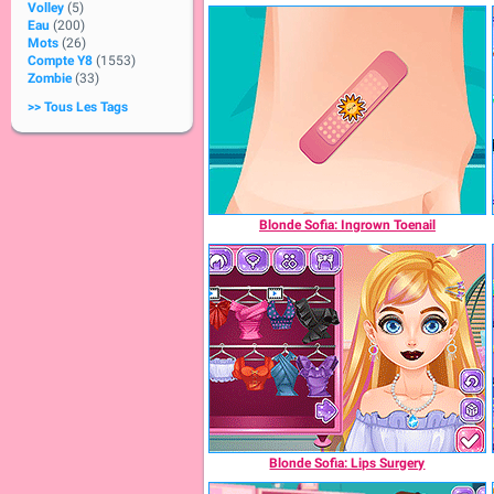
Volley
(5)
Eau
(200)
Mots
(26)
Compte Y8
(1553)
Zombie
(33)
>> Tous Les Tags
Blonde Sofia: Ingrown Toenail
Blonde Sofia: Lips Surgery