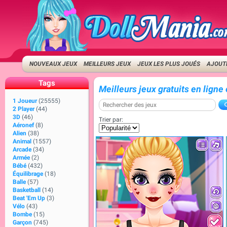
NOUVEAUX JEUX
MEILLEURS JEUX
JEUX LES PLUS JOUÉS
AJOUTE
Tags
Meilleurs jeux gratuits en ligne
1 Joueur
(25555)
2 Player
(44)
3D
(46)
Trier par:
Aéronef
(8)
Alien
(38)
Animal
(1557)
Arcade
(34)
Armée
(2)
Bébé
(432)
Équilibrage
(18)
Balle
(57)
Basketball
(14)
Beat 'Em Up
(3)
Vélo
(43)
Bombe
(15)
Garçon
(745)