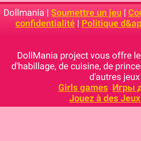
Dollmania |
Soumettre un jeu
|
Con
confidentialité
|
Politique d&ap
DollMania project vous offre les
d'habillage, de cuisine, de prince
d'autres jeux
Girls games
Игры 
Jouez à des Jeux