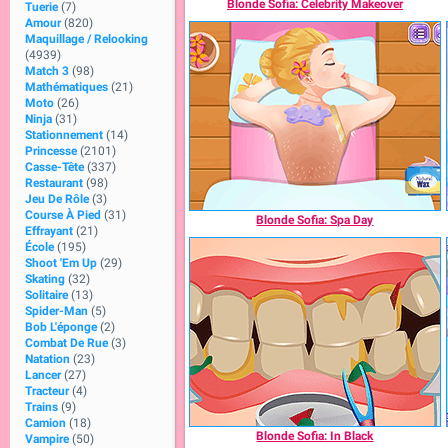
Blonde Sofia: Celebrity Makeover
Tuerie
(7)
Amour
(820)
Maquillage / Relooking
(4939)
Match 3
(98)
Mathématiques
(21)
Moto
(26)
Ninja
(31)
Stationnement
(14)
Princesse
(2101)
Casse-Tête
(337)
Restaurant
(98)
Jeu De Rôle
(3)
Course À Pied
(31)
Blonde Sofia: Spa Day
Effrayant
(21)
École
(195)
Shoot 'Em Up
(29)
Skating
(32)
Solitaire
(13)
Spider-Man
(5)
Bob L'éponge
(2)
Combat De Rue
(3)
Natation
(23)
Lancer
(27)
Tracteur
(4)
Trains
(9)
Camion
(18)
Blonde Sofia: In Black
Vampire
(50)