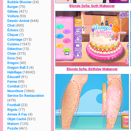
Bubble Shooter
(24)
Blonde Sofia: Goth Makeover
Burger
(75)
Gâteau
(421)
Voiture
(93)
Dessin-Animé
(644)
Chat
(400)
Échecs
(2)
Cliquer
(7)
Coloriage
(315)
Cuisine
(1547)
Détective
(13)
Chien
(375)
Dora
(94)
Dragon
(40)
Dragon Ball Z
(4)
Blonde Sofia: Birthday Makeover
Habillage
(18042)
Éducatif
(91)
Ferme
(59)
Combat
(21)
Nourriture
(1866)
Service En Restauration
(479)
Football
(23)
Rigolo
(77)
Armes À Feu
(4)
Objet Caché
(531)
Maison
(125)
Puzzle
(461)