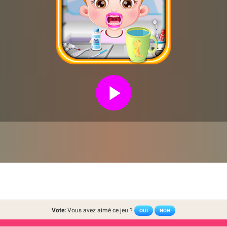
Vote:
Vous avez aimé ce jeu ?
OUI
NON