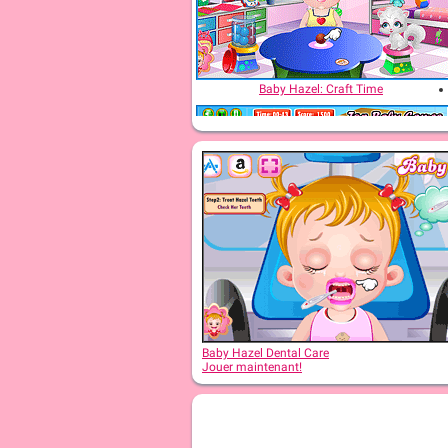
Baby Hazel: Craft Time
Baby Hazel Skin Care
Baby Hazel Dental Care
Jouer maintenant!