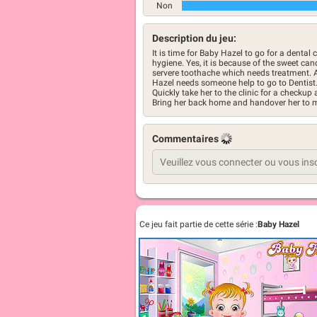
Non
Description du jeu:
It is time for Baby Hazel to go for a dental
hygiene. Yes, it is because of the sweet can
servere toothache which needs treatment. 
Hazel needs someone help to go to Dentist.
Quickly take her to the clinic for a checkup a
Bring her back home and handover her to
Commentaires
Ce jeu fait partie de cette série :
Baby Hazel