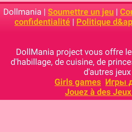
Dollmania |
Soumettre un jeu
|
Con
confidentialité
|
Politique d&ap
DollMania project vous offre les
d'habillage, de cuisine, de prince
d'autres jeux
Girls games
Игры 
Jouez à des Jeux