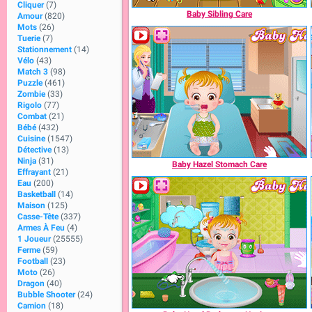
Cliquer
(7)
Baby Sibling Care
Amour
(820)
Mots
(26)
Tuerie
(7)
Stationnement
(14)
Vélo
(43)
Match 3
(98)
Puzzle
(461)
Zombie
(33)
Rigolo
(77)
Combat
(21)
Bébé
(432)
Cuisine
(1547)
Détective
(13)
Ninja
(31)
Baby Hazel Stomach Care
Effrayant
(21)
Eau
(200)
Basketball
(14)
Maison
(125)
Casse-Tête
(337)
Armes À Feu
(4)
1 Joueur
(25555)
Ferme
(59)
Football
(23)
Moto
(26)
Dragon
(40)
Bubble Shooter
(24)
Camion
(18)