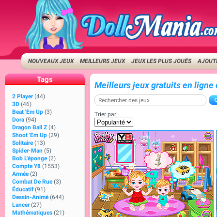
NOUVEAUX JEUX
MEILLEURS JEUX
JEUX LES PLUS JOUÉS
AJOUTE
Tags
Meilleurs jeux gratuits en lign
2 Player
(44)
3D
(46)
Beat 'Em Up
(3)
Trier par:
Dora
(94)
Dragon Ball Z
(4)
Shoot 'Em Up
(29)
Solitaire
(13)
Spider-Man
(5)
Bob L'éponge
(2)
Compte Y8
(1553)
Armée
(2)
Combat De Rue
(3)
Éducatif
(91)
Dessin-Animé
(644)
Lancer
(27)
Mathématiques
(21)