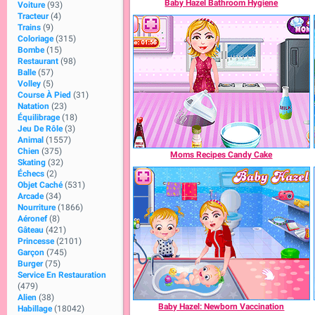
Baby Hazel Bathroom Hygiene
Voiture
(93)
Tracteur
(4)
Trains
(9)
Coloriage
(315)
Bombe
(15)
Restaurant
(98)
Balle
(57)
Volley
(5)
Course À Pied
(31)
Natation
(23)
Équilibrage
(18)
Jeu De Rôle
(3)
Animal
(1557)
Chien
(375)
Moms Recipes Candy Cake
Skating
(32)
Échecs
(2)
Objet Caché
(531)
Arcade
(34)
Nourriture
(1866)
Aéronef
(8)
Gâteau
(421)
Princesse
(2101)
Garçon
(745)
Burger
(75)
Service En Restauration
(479)
Alien
(38)
Baby Hazel: Newborn Vaccination
Habillage
(18042)