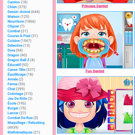
Camion
(18)
Princess Dentist
Chien
(375)
Dessin-Animé
(644)
Maison
(125)
Nourriture
(1866)
Cliquer
(7)
Combat
(21)
Course À Pied
(31)
Cuisine
(1547)
Détective
(13)
Dora
(94)
Dragon
(40)
Dragon Ball Z
(4)
Éducatif
(92)
Casse-Tête
(337)
Fun Dentist
Équilibrage
(18)
Armée
(2)
Ferme
(59)
Chat
(399)
Coloriage
(315)
Jeu De Rôle
(3)
École
(195)
Burger
(75)
Lancer
(27)
Combat De Rue
(3)
Maquillage / Relooking
(4939)
Mathématiques
(21)