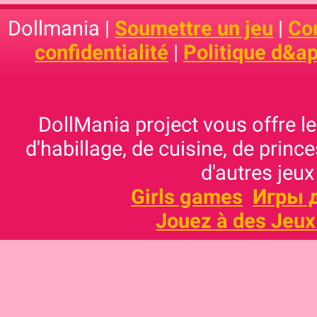
Dollmania |
Soumettre un jeu
|
Con
confidentialité
|
Politique d&ap
DollMania project vous offre les
d'habillage, de cuisine, de prince
d'autres jeux
Girls games
Игры 
Jouez à des Jeux