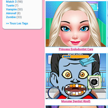
Match 3
(98)
Tuerie
(7)
Vampire
(50)
Aéronef
(8)
Zombie
(33)
>> Tous Les Tags
Princess Endodontist Care
Monster Dentist Html5