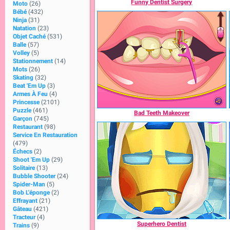
Funny Dentist Surgery
Moto
(26)
Bébé
(432)
Ninja
(31)
Natation
(23)
Objet Caché
(531)
Balle
(57)
Volley
(5)
Stationnement
(14)
Mots
(26)
Skating
(32)
Beat 'Em Up
(3)
Armes À Feu
(4)
Princesse
(2101)
Puzzle
(461)
Bad Teeth Makeover
Garçon
(745)
Restaurant
(98)
Service En Restauration
(479)
Échecs
(2)
Shoot 'Em Up
(29)
Solitaire
(13)
Bubble Shooter
(24)
Spider-Man
(5)
Bob L'éponge
(2)
Effrayant
(21)
Gâteau
(421)
Tracteur
(4)
Superhero Dentist
Trains
(9)