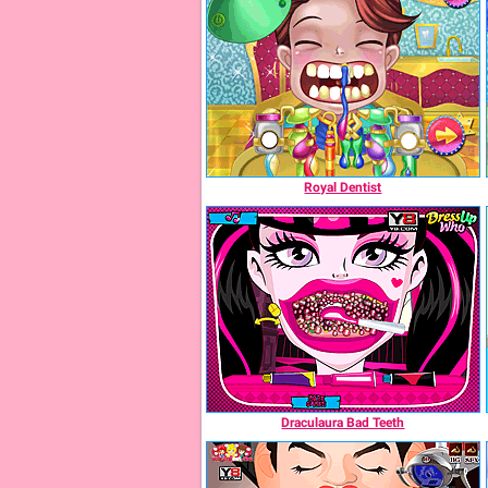
Royal Dentist
Draculaura Bad Teeth