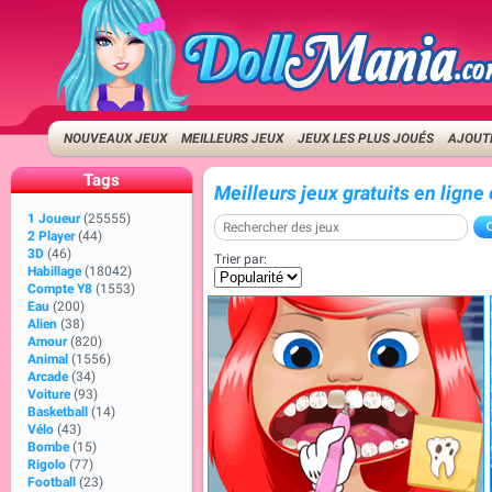
NOUVEAUX JEUX
MEILLEURS JEUX
JEUX LES PLUS JOUÉS
AJOUTE
Tags
Meilleurs jeux gratuits en ligne
1 Joueur
(25555)
2 Player
(44)
3D
(46)
Trier par:
Habillage
(18042)
Compte Y8
(1553)
Eau
(200)
Alien
(38)
Amour
(820)
Animal
(1556)
Arcade
(34)
Voiture
(93)
Basketball
(14)
Vélo
(43)
Bombe
(15)
Rigolo
(77)
Football
(23)