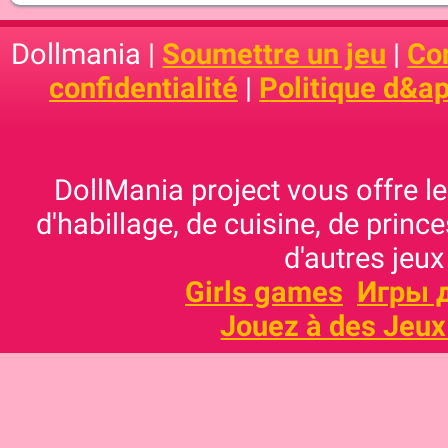
Dollmania |
Soumettre un jeu
|
Con
confidentialité
|
Politique d&ap
DollMania project vous offre les
d'habillage, de cuisine, de prince
d'autres jeux
Girls games
Игры 
Jouez à des Jeux