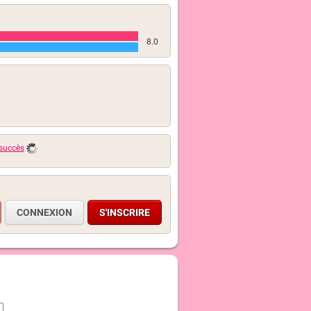
8.0
 succès
CONNEXION
S'INSCRIRE