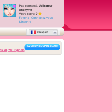
Pas connecté.
Utilisateur
Anonyme
Votre score:
0
Favoris
|
Connectez-vous
|
S'inscrire
FRANÇAIS
AVOIR UN COUP DE CŒUR
ès Y8
,
Y8 Originals