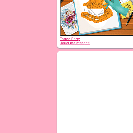
Tattoo Party
Jouer maintenant!