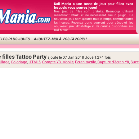
Doll Mania a une tonne de jeux pour filles avec
lesquels vous pouvez jouer!
Nos jeux de filles sont gratuits. Beaucoup utilisent
maintenant html5 et ne nécessitent aucun plugin. De
nouveaux jeux sont ajoutés tout le temps, comme toutes
les heures. Revenez donc souvent pour découvrir les
nouveaux jeux d'habillage et de cuisine disponibles sur
Doll Mania.
 LES PLUS JOUÉS
AJOUTEZ-MOI À VOS FAVORIS !
 filles Tattoo Party
ajouté le 07 Jan 2018
Joué
1,274
fois
illage
,
Coloriage
,
HTML5
,
Compte Y8
,
Mobile
,
Écran tactile
,
Capture d'écran Y8
,
Succ