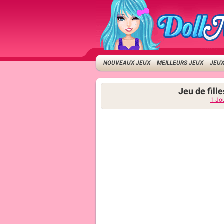
NOUVEAUX JEUX
MEILLEURS JEUX
JEUX
Jeu de fill
1 Jo