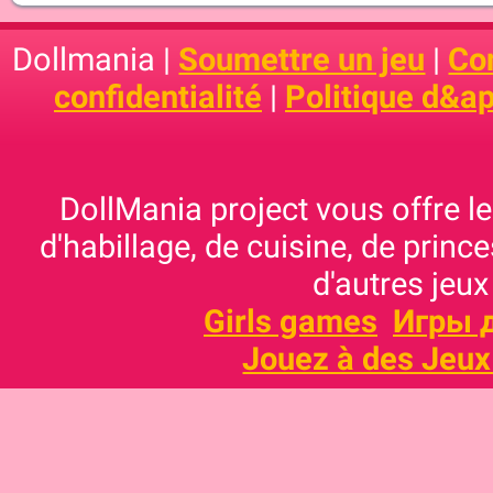
Dollmania |
Soumettre un jeu
|
Con
confidentialité
|
Politique d&ap
DollMania project vous offre les
d'habillage, de cuisine, de prince
d'autres jeux
Girls games
Игры 
Jouez à des Jeux