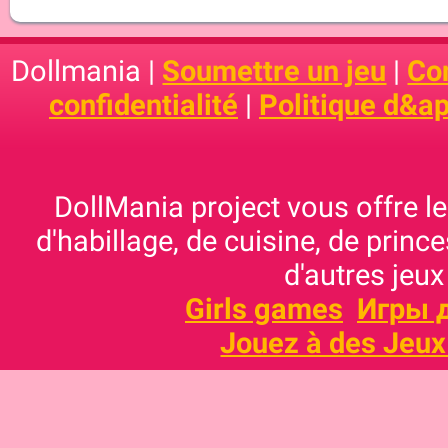
Dollmania |
Soumettre un jeu
|
Con
confidentialité
|
Politique d&ap
DollMania project vous offre les
d'habillage, de cuisine, de prince
d'autres jeux
Girls games
Игры 
Jouez à des Jeux