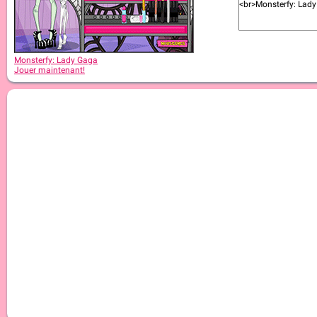
Monsterfy: Lady Gaga
Jouer maintenant!