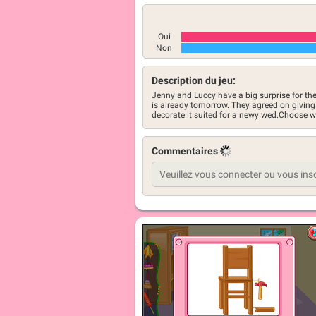
Oui
Non
Description du jeu:
Jenny and Luccy have a big surprise for t
is already tomorrow. They agreed on givi
decorate it suited for a newy wed.Choose wh
Commentaires