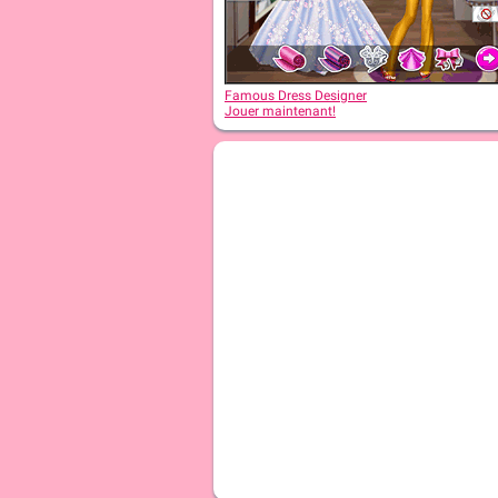
Famous Dress Designer
Jouer maintenant!