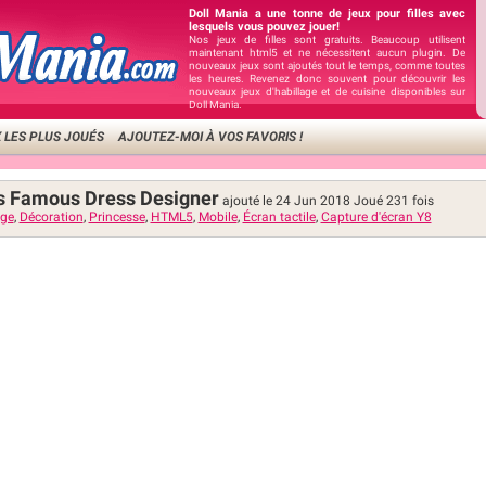
Doll Mania a une tonne de jeux pour filles avec
lesquels vous pouvez jouer!
Nos jeux de filles sont gratuits. Beaucoup utilisent
maintenant html5 et ne nécessitent aucun plugin. De
nouveaux jeux sont ajoutés tout le temps, comme toutes
les heures. Revenez donc souvent pour découvrir les
nouveaux jeux d'habillage et de cuisine disponibles sur
Doll Mania.
 LES PLUS JOUÉS
AJOUTEZ-MOI À VOS FAVORIS !
es Famous Dress Designer
ajouté le 24 Jun 2018
Joué
231
fois
age
,
Décoration
,
Princesse
,
HTML5
,
Mobile
,
Écran tactile
,
Capture d'écran Y8