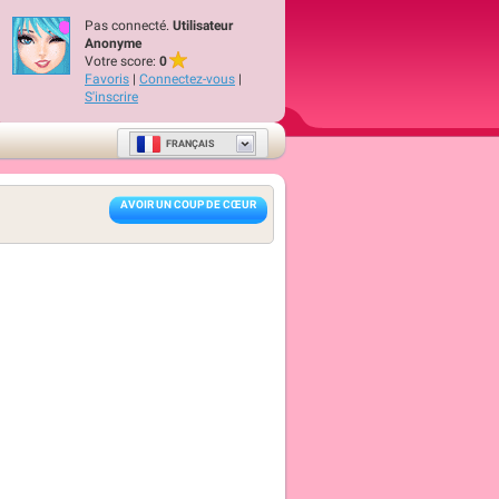
Pas connecté.
Utilisateur
Anonyme
Votre score:
0
Favoris
|
Connectez-vous
|
S'inscrire
FRANÇAIS
AVOIR UN COUP DE CŒUR