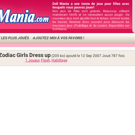
Doll Mania a une tonne de jeux pour filles avec
lesquels vous pouvez jouer!
Nos jeux de filles sont gratuits. Beaucoup utilisent
maintenant html5 et ne nécessitent aucun plugin. De
nouveaux jeux sont ajoutés tout le temps, comme toutes
les heures. Revenez donc souvent pour découvrir les
nouveaux jeux d'habillage et de cuisine disponibles sur
Doll Mania.
 LES PLUS JOUÉS
AJOUTEZ-MOI À VOS FAVORIS !
 Zodiac Girls Dress up
(205 ko)
ajouté le 12 Sep 2007
Joué
787
fois
1 Joueur
,
Flash
,
Habillage