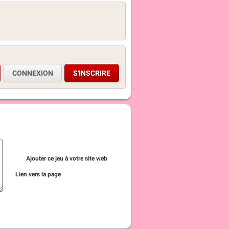
CONNEXION
S'INSCRIRE
Ajouter ce jeu à votre site web
Lien vers la page