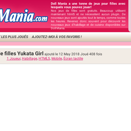
Doll Mania a une tonne de jeux pour filles avec
lesquels vous pouvez jouer!
Nos jeux de filles sont gratuits. Beaucoup utilisent
maintenant html5 et ne nécessitent aucun plugin. De
nouveaux jeux sont ajoutés tout le temps, comme toutes
les heures. Revenez donc souvent pour découvrir les
nouveaux jeux d'habillage et de cuisine disponibles sur
Doll Mania.
 LES PLUS JOUÉS
AJOUTEZ-MOI À VOS FAVORIS !
e filles Yukata Girl
ajouté le 12 May 2018
Joué
408
fois
1 Joueur
,
Habillage
,
HTML5
,
Mobile
,
Écran tactile