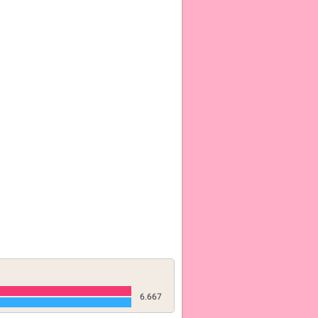
6.667