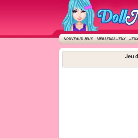
NOUVEAUX JEUX
MEILLEURS JEUX
JEUX
Jeu d