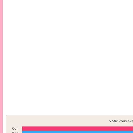
Vote:
Vous ave
Oui