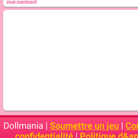
Jouer maintenant!
Dollmania |
Soumettre un jeu
|
Con
confidentialité
|
Politique d&ap