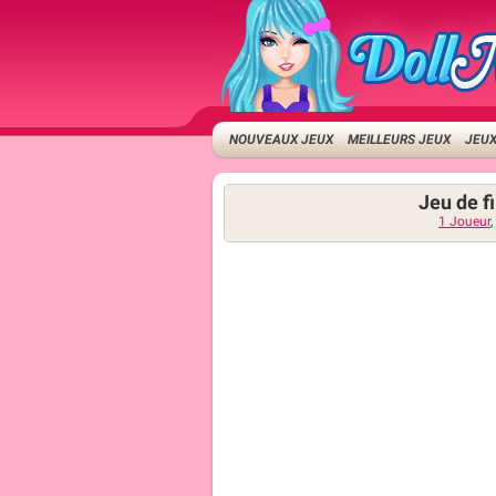
NOUVEAUX JEUX
MEILLEURS JEUX
JEUX
Jeu de fi
1 Joueur
,