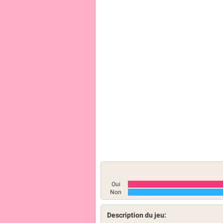
Oui
Non
Description du jeu: